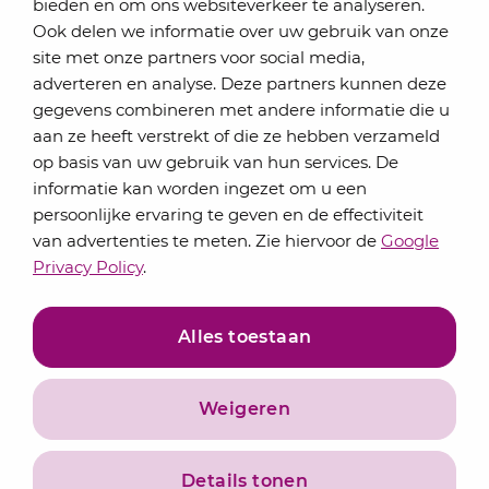
bieden en om ons websiteverkeer te analyseren.
Schrijf je in voor onze nieuwsbrief
Ook delen we informatie over uw gebruik van onze
Elke maand bundelen de adviseurs van Lansigt in
site met onze partners voor social media,
de eSigt het nieuws.
adverteren en analyse. Deze partners kunnen deze
gegevens combineren met andere informatie die u
Jouw emailadres
aan ze heeft verstrekt of die ze hebben verzameld
op basis van uw gebruik van hun services. De
informatie kan worden ingezet om u een
persoonlijke ervaring te geven en de effectiviteit
Inschrijven
van advertenties te meten. Zie hiervoor de
Google
Privacy Policy
.
Alles toestaan
Weigeren
Privacyverklaring
Algemene voorwaarden
Details tonen