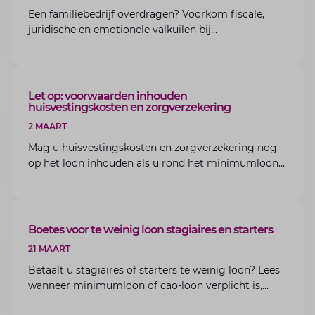
Een familiebedrijf overdragen? Voorkom fiscale,
juridische en emotionele valkuilen bij
bedrijfsoverdracht binnen de familie met de experts
van Lansigt.
ARTIKEL
Let op: voorwaarden inhouden
huisvestingskosten en zorgverzekering
2 MAART
Mag u huisvestingskosten en zorgverzekering nog
op het loon inhouden als u rond het minimumloon
zit? Lees de voorwaarden en aandachtspunten voor
werkgevers.
ARTIKEL
Boetes voor te weinig loon stagiaires en starters
21 MAART
Betaalt u stagiaires of starters te weinig loon? Lees
wanneer minimumloon of cao-loon verplicht is,
welke boetes dreigen en hoe u dit als werkgever