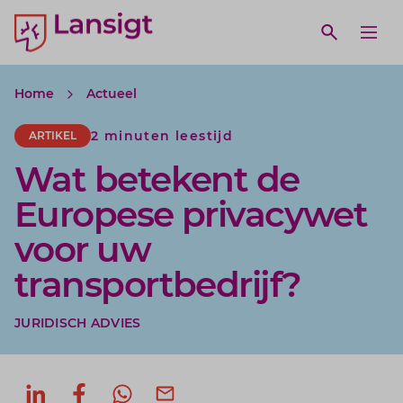
Lansigt Accountants logo
e search website
Open webs
Ope
Home
Actueel
2 minuten leestijd
ARTIKEL
Wat betekent de
Europese privacywet
voor uw
transportbedrijf?
JURIDISCH ADVIES
Deel op LinkedIn
Deel op Facebook
Deel via WhatsApp
Deel via mail