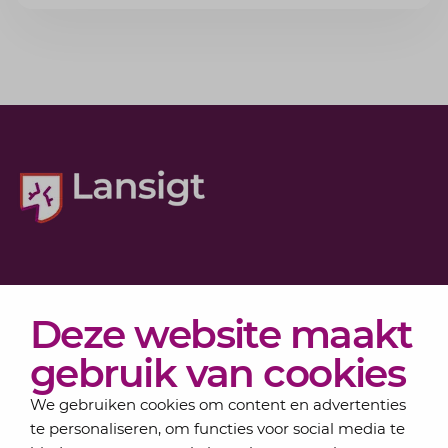
voorkomt.
Diensten
Deze website maakt
Actueel
Over Lansigt
gebruik van cookies
Contact
We gebruiken cookies om content en advertenties
te personaliseren, om functies voor social media te