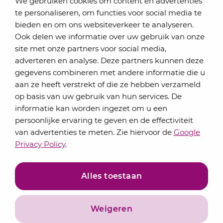
We gebruiken cookies om content en advertenties
te personaliseren, om functies voor social media te
bieden en om ons websiteverkeer te analyseren.
Schrijf je in voor onze nieuwsbrief
Ook delen we informatie over uw gebruik van onze
Elke maand bundelen de adviseurs van Lansigt in
site met onze partners voor social media,
de eSigt het nieuws.
adverteren en analyse. Deze partners kunnen deze
gegevens combineren met andere informatie die u
Jouw emailadres
aan ze heeft verstrekt of die ze hebben verzameld
op basis van uw gebruik van hun services. De
informatie kan worden ingezet om u een
persoonlijke ervaring te geven en de effectiviteit
Inschrijven
van advertenties te meten. Zie hiervoor de
Google
Privacy Policy
.
Alles toestaan
Weigeren
Privacyverklaring
Algemene voorwaarden