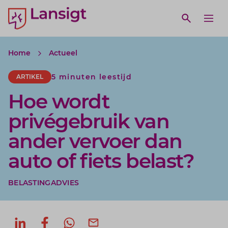
Lansigt Accountants logo
e search website
Open webs
Ope
Home
Actueel
5 minuten leestijd
ARTIKEL
Hoe wordt
privégebruik van
ander vervoer dan
auto of fiets belast?
BELASTINGADVIES
Deel op LinkedIn
Deel op Facebook
Deel via WhatsApp
Deel via mail