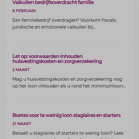
ARTIKEL
Valkuilen bedrijfsoverdracht familie
6 FEBRUARI
Een familiebedrijf overdragen? Voorkom fiscale,
juridische en emotionele valkuilen bij
bedrijfsoverdracht binnen de familie met de experts
van Lansigt.
ARTIKEL
Let op: voorwaarden inhouden
huisvestingskosten en zorgverzekering
2 MAART
Mag u huisvestingskosten en zorgverzekering nog
op het loon inhouden als u rond het minimumloon
zit? Lees de voorwaarden en aandachtspunten voor
werkgevers.
ARTIKEL
Boetes voor te weinig loon stagiaires en starters
21 MAART
Betaalt u stagiaires of starters te weinig loon? Lees