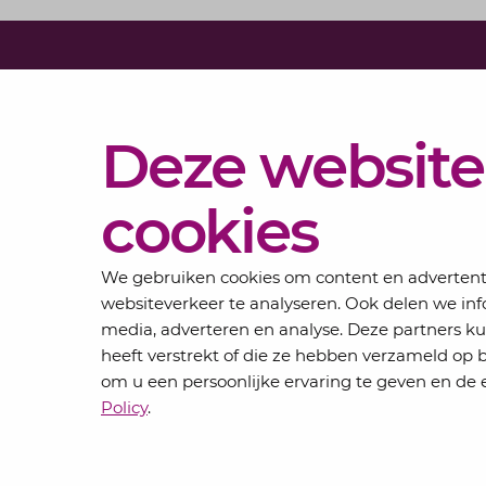
Diensten
Deze website
Actueel
Over
cookies
Lansigt
Contact
We gebruiken cookies om content en advertentie
websiteverkeer te analyseren. Ook delen we inf
media, adverteren en analyse. Deze partners 
heeft verstrekt of die ze hebben verzameld op 
om u een persoonlijke ervaring te geven en de e
Privacyverklaring
Algemene voorwaarden
Policy
.