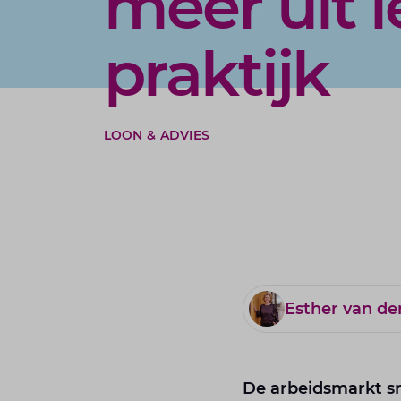
méér uit l
praktijk
LOON & ADVIES
Esther van d
De arbeidsmarkt sn