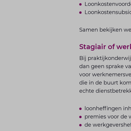
Loonkostenvoord
Loonkostensubsi
Samen bekijken we 
Stagiair of we
Bij praktijkonderwi
dan geen sprake va
voor werknemersver
die in de buurt ko
echte dienstbetrekk
loonheffingen in
premies voor de
de werkgevershef