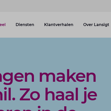
eel
Diensten
Klantverhalen
Over Lansigt
ingen maken
l. Zo haal je