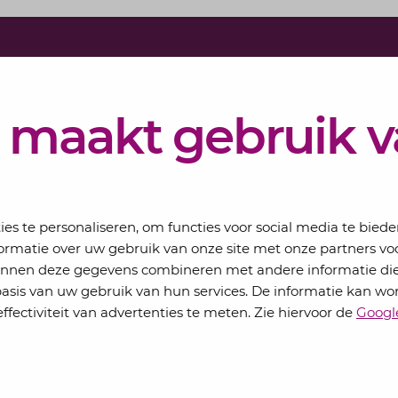
Schrijf j
Elke maand 
 maakt gebruik 
eSigt het n
Jouw email
s te personaliseren, om functies voor social media te bied
ormatie over uw gebruik van onze site met onze partners voo
kunnen deze gegevens combineren met andere informatie die
basis van uw gebruik van hun services. De informatie kan wo
ffectiviteit van advertenties te meten. Zie hiervoor de
Googl