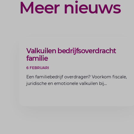
Meer nieuws
ARTIKEL
Valkuilen bedrijfsoverdracht
familie
6 FEBRUARI
Een familiebedrijf overdragen? Voorkom fiscale,
juridische en emotionele valkuilen bij
bedrijfsoverdracht binnen de familie met de
experts van Lansigt.