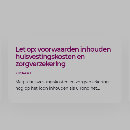
ARTIKEL
Let op: voorwaarden inhouden
huisvestingskosten en
zorgverzekering
2 MAART
Mag u huisvestingskosten en zorgverzekering
nog op het loon inhouden als u rond het
minimumloon zit? Lees de voorwaarden en
aandachtspunten voor werkgevers.