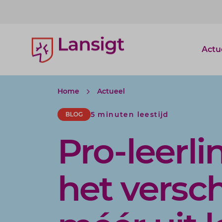
Lansigt Accountants logo
Actu
Home
Actueel
5 minuten leestijd
BLOG
Pro-leerl
het verschi