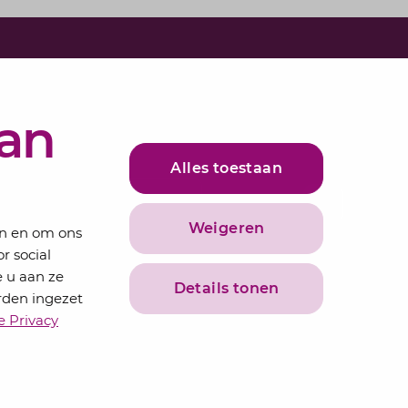
e in voor onze nieuwsbrief
bundelen de adviseurs van Lansigt in de
van
ieuws.
Alles toestaan
adres
Inschrijven
Weigeren
en en om ons
r social
 u aan ze
Details tonen
rden ingezet
e Privacy