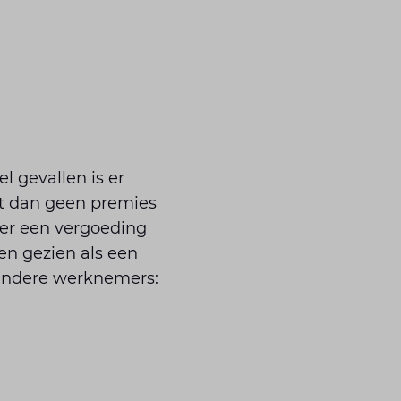
l gevallen is er
ft dan geen premies
ter een vergoeding
en gezien als een
r andere werknemers: