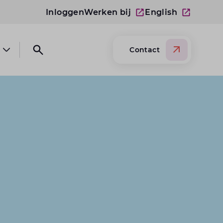
Inloggen
Werken bij
English
Contact
Open submenu Over Lansigt
Open search website