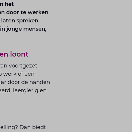
In het
eren door te werken
laten spreken.
 in jonge mensen,
ren loont
 van voortgezet
p werk of een
maar door de handen
rd, leergierig en
elling? Dan biedt