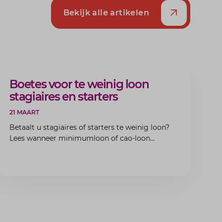
Bekijk alle artikelen
ARTIKEL
Boetes voor te weinig loon
stagiaires en starters
21 MAART
Betaalt u stagiaires of starters te weinig loon?
Lees wanneer minimumloon of cao-loon
verplicht is, welke boetes dreigen en hoe u dit
als werkgever voorkomt.