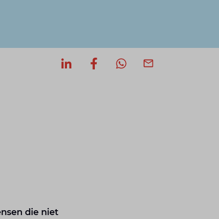
Deel op LinkedIn
Deel op Facebook
Deel via WhatsApp
Deel via mail
nsen die niet