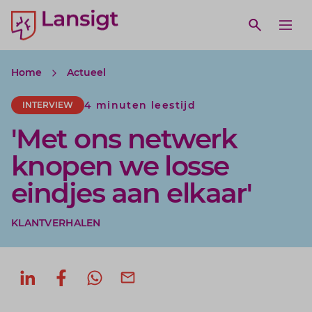
Lansigt Accountants logo
e search website
Open webs
Ope
Home
Actueel
4 minuten leestijd
INTERVIEW
'Met ons netwerk
knopen we losse
eindjes aan elkaar'
KLANTVERHALEN
Deel op LinkedIn
Deel op Facebook
Deel via WhatsApp
Deel via mail