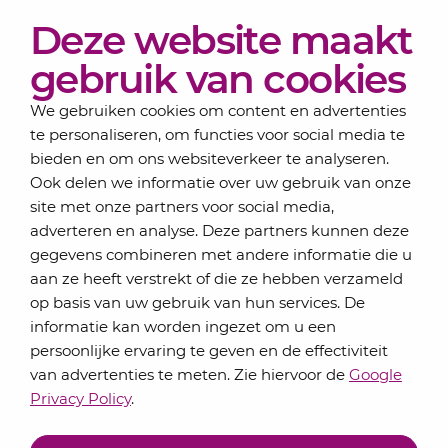
Diensten
Deze website maakt
Actueel
Over Lansigt
gebruik van cookies
Contact
We gebruiken cookies om content en advertenties
te personaliseren, om functies voor social media te
bieden en om ons websiteverkeer te analyseren.
Schrijf je in voor onze nieuwsbrief
Ook delen we informatie over uw gebruik van onze
Elke maand bundelen de adviseurs van Lansigt in
site met onze partners voor social media,
de eSigt het nieuws.
adverteren en analyse. Deze partners kunnen deze
gegevens combineren met andere informatie die u
Jouw emailadres
aan ze heeft verstrekt of die ze hebben verzameld
op basis van uw gebruik van hun services. De
informatie kan worden ingezet om u een
persoonlijke ervaring te geven en de effectiviteit
Inschrijven
van advertenties te meten. Zie hiervoor de
Google
Privacy Policy
.