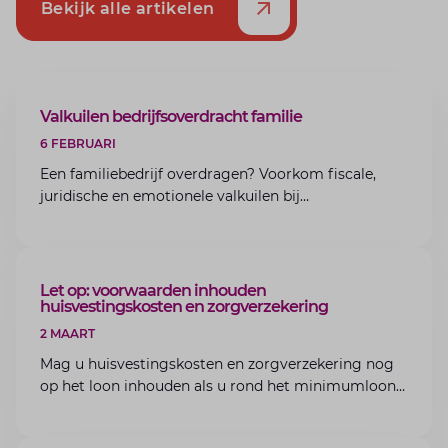
Bekijk alle artikelen
ARTIKEL
Valkuilen bedrijfsoverdracht familie
6 FEBRUARI
Een familiebedrijf overdragen? Voorkom fiscale,
juridische en emotionele valkuilen bij
bedrijfsoverdracht binnen de familie met de experts
van Lansigt.
ARTIKEL
Let op: voorwaarden inhouden
huisvestingskosten en zorgverzekering
2 MAART
Mag u huisvestingskosten en zorgverzekering nog
op het loon inhouden als u rond het minimumloon
zit? Lees de voorwaarden en aandachtspunten voor
werkgevers.