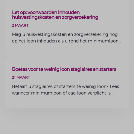
ARTIKEL
Let op: voorwaarden inhouden
huisvestingskosten en zorgverzekering
2 MAART
Mag u huisvestingskosten en zorgverzekering nog
op het loon inhouden als u rond het minimumloon
zit? Lees de voorwaarden en aandachtspunten voor
werkgevers.
ARTIKEL
Boetes voor te weinig loon stagiaires en starters
21 MAART
Betaalt u stagiaires of starters te weinig loon? Lees
wanneer minimumloon of cao-loon verplicht is,
welke boetes dreigen en hoe u dit als werkgever
voorkomt.