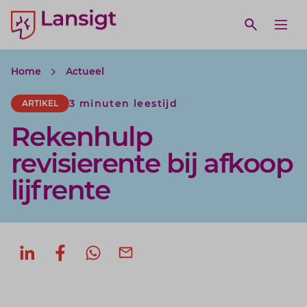
Lansigt Accountants logo
e search website
Open webs
Ope
Home
Actueel
3 minuten leestijd
ARTIKEL
Rekenhulp
revisierente bij afkoop
lijfrente
Deel op LinkedIn
Deel op Facebook
Deel via WhatsApp
Deel via mail