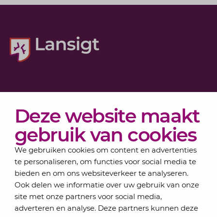
Diensten
Deze website maakt
Actueel
Over Lansigt
gebruik van cookies
Contact
We gebruiken cookies om content en advertenties
te personaliseren, om functies voor social media te
bieden en om ons websiteverkeer te analyseren.
Schrijf je in voor onze nieuwsbrief
Ook delen we informatie over uw gebruik van onze
Elke maand bundelen de adviseurs van Lansigt in
site met onze partners voor social media,
de eSigt het nieuws.
adverteren en analyse. Deze partners kunnen deze