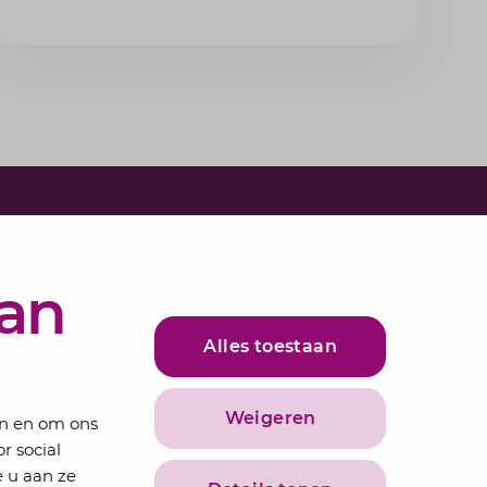
als werkgever voorkomt.
e in voor onze nieuwsbrief
bundelen de adviseurs van Lansigt in de
van
ieuws.
Alles toestaan
adres
Inschrijven
Weigeren
en en om ons
r social
 u aan ze