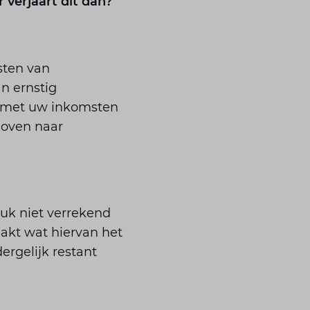
 verjaart dit dan?
sten van
an ernstig
n met uw inkomsten
hoven naar
luk niet verrekend
akt wat hiervan het
ergelijk restant