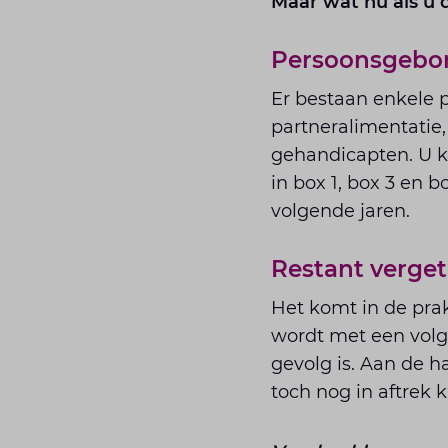
Maar wat nu als u d
Persoonsgebon
Er bestaan enkele 
partneralimentatie, 
gehandicapten. U k
in box 1, box 3 en 
volgende jaren.
Restant verget
Het komt in de pra
wordt met een volge
gevolg is. Aan de h
toch nog in aftrek