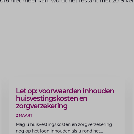
2018 niet meer kan, wordt het restant met 2019 ve
ARTIKEL
Let op: voorwaarden inhouden
huisvestingskosten en
zorgverzekering
2 MAART
Mag u huisvestingskosten en zorgverzekering
nog op het loon inhouden als u rond het