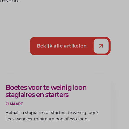
rrekend.
Bekijk alle artikelen
ARTIKEL
Boetes voor te weinig loon
stagiaires en starters
21 MAART
Betaalt u stagiaires of starters te weinig loon?
Lees wanneer minimumloon of cao-loon
verplicht is, welke boetes dreigen en hoe u dit