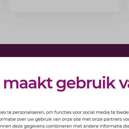
minimumloon zit? Lees de voorwaarden en
aandachtspunten voor werkgevers.
Schrijf j
Elke maand 
 maakt gebruik 
eSigt het n
Jouw email
s te personaliseren, om functies voor social media te bied
ormatie over uw gebruik van onze site met onze partners voo
kunnen deze gegevens combineren met andere informatie die