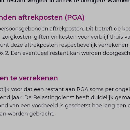
it restant vergeet in aftrek te brengen? Wanneer
den aftrekposten (PGA)
persoonsgebonden aftrekposten. Dit betreft de ko
zorgkosten, giften en kosten voor verblijf thuis v
unt deze aftrekposten respectievelijk verrekene
box 2. Een eventueel restant kan worden doorgesc
en te verrekenen
ktijk voor dat een restant aan PGA soms per onge
nd jaar. De Belastingdienst heeft duidelijk gema
and van een voorbeeld is geschetst hoe lang een d
 kan worden gebracht.