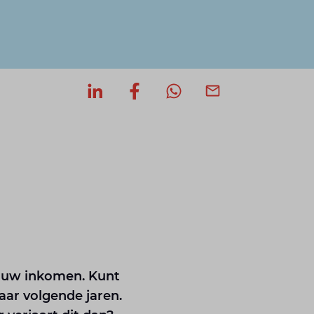
Deel op LinkedIn
Deel op Facebook
Deel via WhatsApp
Deel via mail
 uw inkomen. Kunt
aar volgende jaren.