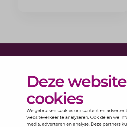
experts van Lansigt.
Diensten
Deze website
Actueel
Over
cookies
Lansigt
Contact
We gebruiken cookies om content en advertentie
websiteverkeer te analyseren. Ook delen we inf
media, adverteren en analyse. Deze partners 