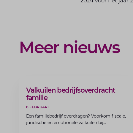
2024 voor het jaar 
Meer nieuws
ARTIKEL
Valkuilen bedrijfsoverdracht
familie
6 FEBRUARI
Een familiebedrijf overdragen? Voorkom fiscale,
juridische en emotionele valkuilen bij
bedrijfsoverdracht binnen de familie met de