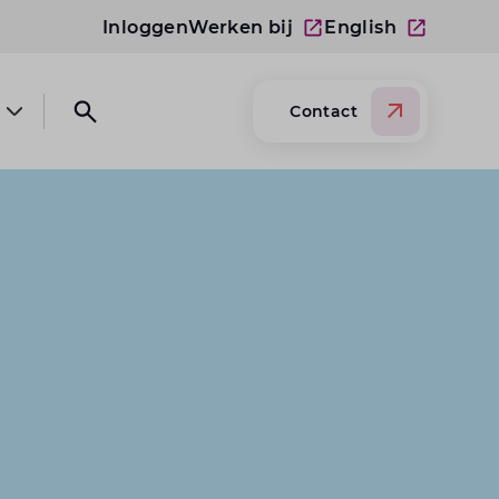
Inloggen
Werken bij
English
Contact
Open submenu Over Lansigt
Open search website