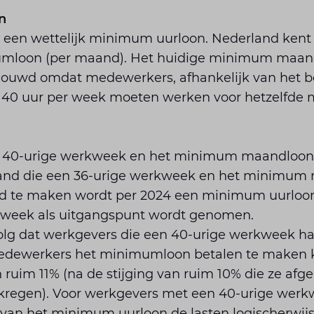
n
 een wettelijk minimum uurloon. Nederland kent 
umloon (per maand). Het huidige minimum maand
chouwd omdat medewerkers, afhankelijk van het be
of 40 uur per week moeten werken voor hetzelfd
40-urige werkweek en het minimum maandloon v
and die een 36-urige werkweek en het minimum
d te maken wordt per 2024 een minimum uurloon
kweek als uitgangspunt wordt genomen.
volg dat werkgevers die een 40-urige werkweek h
medewerkers het minimumloon betalen te maken 
n ruim 11% (na de stijging van ruim 10% die ze afge
kregen). Voor werkgevers met een 40-urige werkw
 van het minimum uurloon de lasten logischerwij