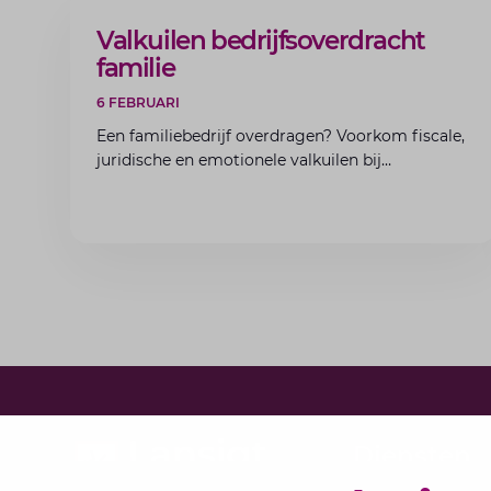
ARTIKEL
Valkuilen bedrijfsoverdracht
familie
6 FEBRUARI
Een familiebedrijf overdragen? Voorkom fiscale,
juridische en emotionele valkuilen bij
bedrijfsoverdracht binnen de familie met de
experts van Lansigt.
Diensten