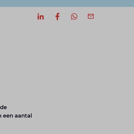
Deel op LinkedIn
Deel op Facebook
Deel via WhatsApp
Deel via mail
 de
n een aantal