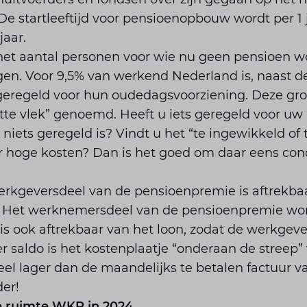
 De startleeftijd voor pensioenopbouw wordt per 1
jaar.
 het aantal personen voor wie nu geen pensioen
gen. Voor 9,5% van werkend Nederland is, naast d
geregeld voor hun oudedagsvoorziening. Deze gro
itte vlek” genoemd. Heeft u iets geregeld voor 
r niets geregeld is? Vindt u het “te ingewikkeld of
 hoge kosten? Dan is het goed om daar eens concr
rkgeversdeel van de pensioenpremie is aftrekba
t. Het werknemersdeel van de pensioenpremie wo
s ook aftrekbaar van het loon, zodat de werkgeve
er saldo is het kostenplaatje “onderaan de streep” 
el lager dan de maandelijks te betalen factuur v
er!
je ruimte WKR in 2024