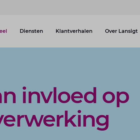
eel
Diensten
Klantverhalen
Over Lansigt
n invloed op
sverwerking