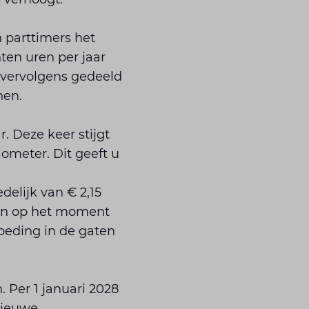
 parttimers het
en uren per jaar
t vervolgens gedeeld
nen.
. Deze keer stijgt
lometer. Dit geeft u
delijk van € 2,15
den op het moment
goeding in de gaten
 Per 1 januari 2028
nieuwe