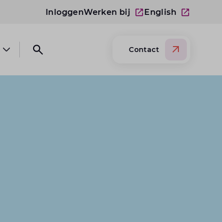
Inloggen
Werken bij
English
Contact
Open submenu Over Lansigt
Open search website