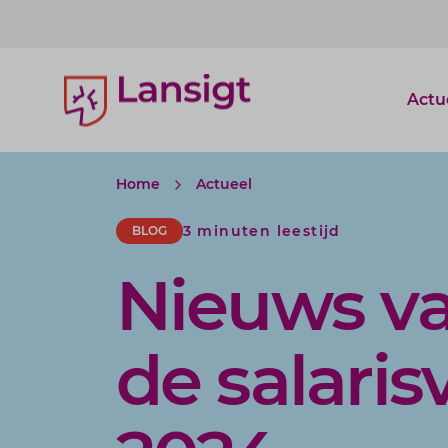
Lansigt Accountants logo
Actu
Home
Actueel
3 minuten leestijd
BLOG
Nieuws va
de salari