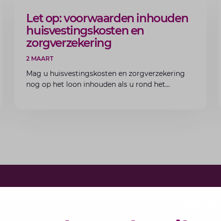
ARTIKEL
Let op: voorwaarden inhouden
huisvestingskosten en
zorgverzekering
2 MAART
Mag u huisvestingskosten en zorgverzekering
nog op het loon inhouden als u rond het
minimumloon zit? Lees de voorwaarden en
aandachtspunten voor werkgevers.
Schrijf j
Elke maand 