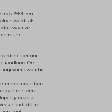
sinds 1969 een
loon wordt als
drijf waar ze
e minimum
erdient per uur
 maandloon. Om
 ingevoerd waarbij
anteren binnen hun
krijgen met een
lopen januari al
eek houdt dit in
s verhoogt.