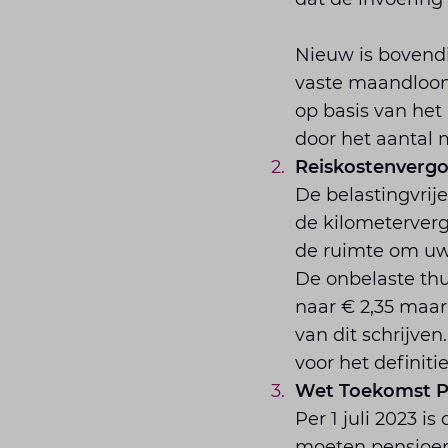
Nieuw is bovendi
vaste maandloon 
op basis van het
door het aantal
Reiskostenvergo
De belastingvrij
de kilometervergo
de ruimte om uw
De onbelaste thu
naar € 2,35 maa
van dit schrijve
voor het definiti
Wet Toekomst P
Per 1 juli 2023 
moeten pensioen