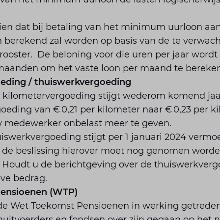
en dat bij betaling van het minimum uurloon aan
berekend zal worden op basis van de te verwacht
 rooster. De beloning voor die uren per jaar word
 maanden om het vaste loon per maand te bereke
eding / thuiswerkvergoeding
e kilometervergoeding stijgt wederom komend jaar
eding van € 0,21 per kilometer naar € 0,23 per ki
 medewerker onbelast meer te geven.
iswerkvergoeding stijgt per 1 januari 2024 vermoe
r de beslissing hierover moet nog genomen wor
n. Houdt u de berichtgeving over de thuiswerkver
eve bedrag.
ensioenen (WTP)
is de Wet Toekomst Pensioenen in werking getreden.
uitvoerders en fondsen over zijn gegaan op het 