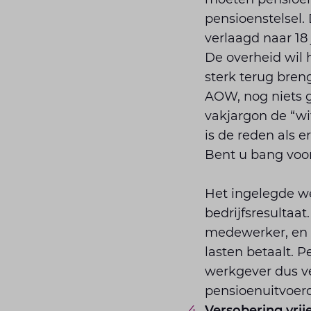
pensioenstelsel.
verlaagd naar 18 
De overheid wil
sterk terug bren
AOW, nog niets 
vakjargon de “w
is de reden als e
Bent u bang voor
Het ingelegde we
bedrijfsresultaa
medewerker, en i
lasten betaalt. P
werkgever dus ve
pensioenuitvoerd
Versobering vri