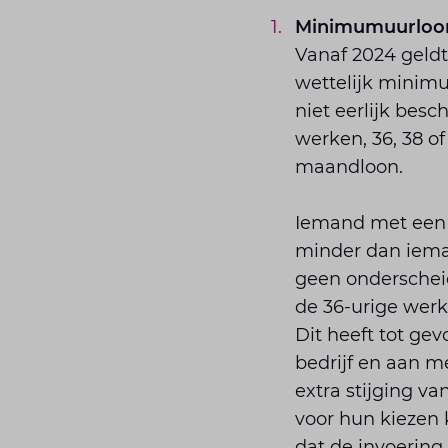
Minimumuurloo
Vanaf 2024 geldt
wettelijk minim
niet eerlijk bes
werken, 36, 38 
maandloon.
Iemand met een 
minder dan iem
geen onderschei
de 36-urige wer
Dit heeft tot ge
bedrijf en aan 
extra stijging va
voor hun kiezen 
dat de invoering