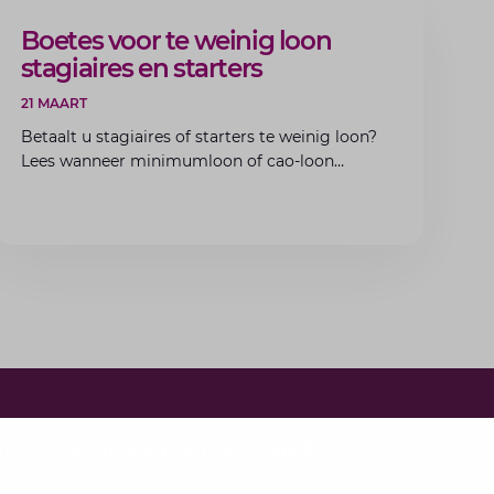
ARTIKEL
Boetes voor te weinig loon
stagiaires en starters
21 MAART
Betaalt u stagiaires of starters te weinig loon?
Lees wanneer minimumloon of cao-loon
verplicht is, welke boetes dreigen en hoe u dit
als werkgever voorkomt.
e in voor onze nieuwsbrief
bundelen de adviseurs van Lansigt in de