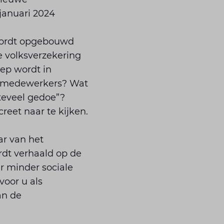
 januari 2024
 wordt opgebouwd
e volksverzekering
ep wordt in
uw medewerkers? Wat
 teveel gedoe”?
eet naar te kijken.
ar van het
rdt verhaald op de
r minder sociale
voor u als
an de