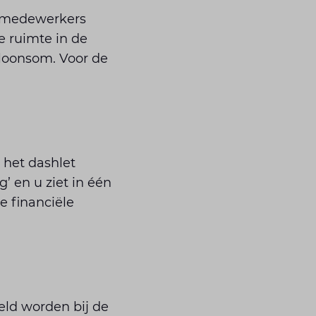
w medewerkers
e ruimte in de
 loonsom. Voor de
 het dashlet
’ en u ziet in één
e financiële
eld worden bij de