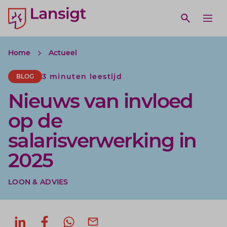
Lansigt Accountants logo
e search website
Open webs
Ope
Home
Actueel
3 minuten leestijd
BLOG
Nieuws van invloed
op de
salarisverwerking in
2025
LOON & ADVIES
Deel op LinkedIn
Deel op Facebook
Deel via WhatsApp
Deel via mail