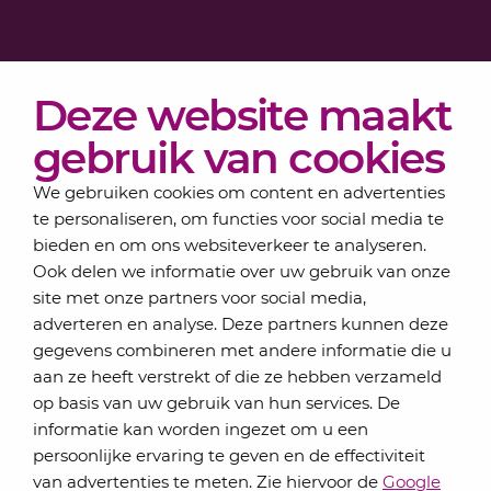
Diensten
Deze website maakt
Actueel
Over Lansigt
gebruik van cookies
Contact
We gebruiken cookies om content en advertenties
te personaliseren, om functies voor social media te
bieden en om ons websiteverkeer te analyseren.
Schrijf je in voor onze nieuwsbrief
Ook delen we informatie over uw gebruik van onze
Elke maand bundelen de adviseurs van Lansigt in
site met onze partners voor social media,
de eSigt het nieuws.
adverteren en analyse. Deze partners kunnen deze
gegevens combineren met andere informatie die u
Jouw emailadres
aan ze heeft verstrekt of die ze hebben verzameld
op basis van uw gebruik van hun services. De
informatie kan worden ingezet om u een
persoonlijke ervaring te geven en de effectiviteit
Inschrijven
van advertenties te meten. Zie hiervoor de
Google