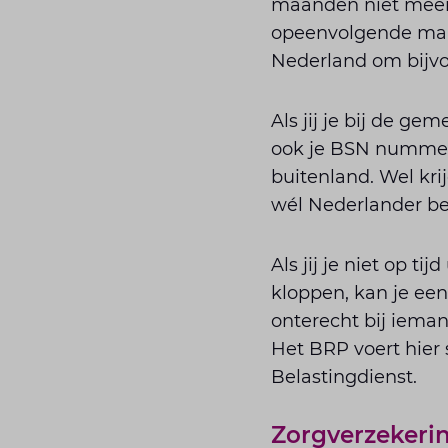
maanden niet meer g
opeenvolgende maa
Nederland om bijvo
Als jij je bij de ge
ook je BSN nummer, 
buitenland. Wel krij
wél Nederlander b
Als jij je niet op t
kloppen, kan je ee
onterecht bij ieman
Het BRP voert hier 
Belastingdienst.
Zorgverzekeri