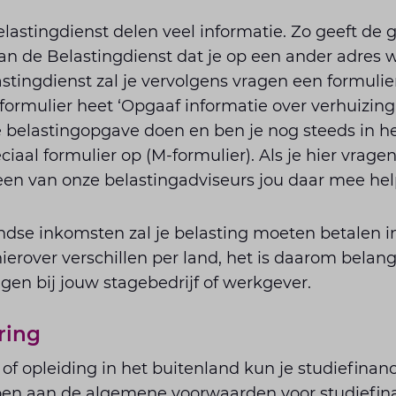
astingdienst delen veel informatie. Zo geeft de
an de Belastingdienst dat je op een ander adres 
stingdienst zal je vervolgens vragen een formulier
t formulier heet ‘Opgaaf informatie over verhuizing
e belastingopgave doen en ben je nog steeds in h
eciaal formulier op (M-formulier). Als je hier vrage
een van onze belastingadviseurs jou daar mee hel
dse inkomsten zal je belasting moeten betalen in
 hierover verschillen per land, het is daarom belan
agen bij jouw stagebedrijf of werkgever.
ring
of opleiding in het buitenland kun je studiefinanci
en aan de algemene voorwaarden voor studiefina