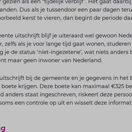
ezien als een “tijdelijk verblijf”. Het gaat daarbi
nden. Dus als je tussendoor een paar dagen ter
orbeeld kerst te vieren, dan begint de periode d
meente uitschrijft blijf je uiteraard wel gewoon Ned
zelfs als je voor lange tijd gaat wonen, studeren
g je de status ‘niet-ingezetene’, wat niets anders
ent maar geen inwoner van Nederland.
ijd uitschrijft bij de gemeente en je gegevens in he
n boete krijgen. Deze boete kan maximaal €325 be
d anders staat ingeschreven, riskeert deze perso
soms een controle op uit en wisselt deze informat
ng