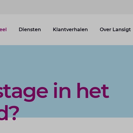
eel
Diensten
Klantverhalen
Over Lansigt
stage in het
d?