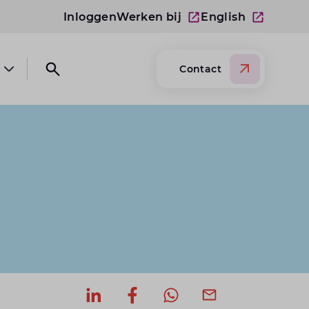
Inloggen
Werken bij
English
Contact
Open submenu Over Lansigt
Open search website
Deel op LinkedIn
Deel op Facebook
Deel via WhatsApp
Deel via mail