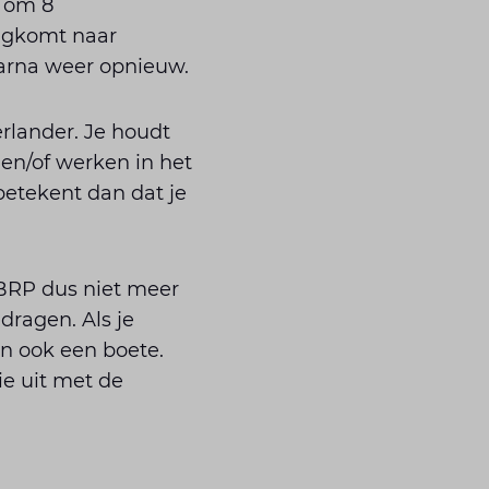
j om 8
ugkomt naar
aarna weer opnieuw.
erlander. Je houdt
 en/of werken in het
 betekent dan dat je
t BRP dus niet meer
dragen. Als je
on ook een boete.
ie uit met de