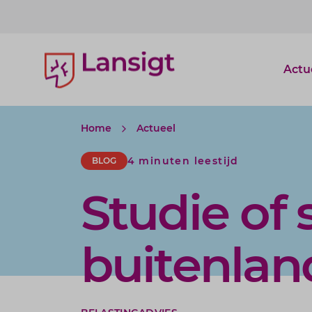
Lansigt Accountants logo
Actu
Home
Actueel
4 minuten leestijd
BLOG
Studie of 
buitenlan