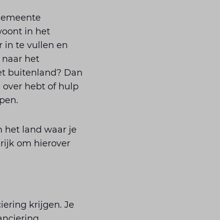
 gemeente
woont in het
 in te vullen en
 naar het
et buitenland? Dan
n over hebt of hulp
pen.
 het land waar je
grijk om hierover
ering krijgen. Je
nciering.