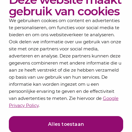
Over Lansigt
gebruik van cookies
Contact
We gebruiken cookies om content en advertenties
te personaliseren, om functies voor social media te
bieden en om ons websiteverkeer te analyseren.
Schrijf je in voor onze nieuwsbrief
Ook delen we informatie over uw gebruik van onze
Elke maand bundelen de adviseurs van Lansigt in
site met onze partners voor social media,
de eSigt het nieuws.
adverteren en analyse. Deze partners kunnen deze
gegevens combineren met andere informatie die u
Jouw emailadres
aan ze heeft verstrekt of die ze hebben verzameld
op basis van uw gebruik van hun services. De
informatie kan worden ingezet om u een
persoonlijke ervaring te geven en de effectiviteit
Inschrijven
van advertenties te meten. Zie hiervoor de
Google
Privacy Policy
.
Alles toestaan