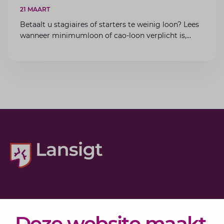
21 MAART
Betaalt u stagiaires of starters te weinig loon? Lees
wanneer minimumloon of cao-loon verplicht is,
welke boetes dreigen en hoe u dit als werkgever
voorkomt.
Diensten
Deze website maakt
Actueel