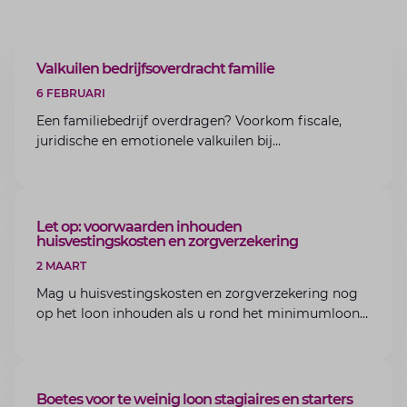
ARTIKEL
Valkuilen bedrijfsoverdracht familie
6 FEBRUARI
Een familiebedrijf overdragen? Voorkom fiscale,
juridische en emotionele valkuilen bij
bedrijfsoverdracht binnen de familie met de experts
van Lansigt.
ARTIKEL
Let op: voorwaarden inhouden
huisvestingskosten en zorgverzekering
2 MAART
Mag u huisvestingskosten en zorgverzekering nog
op het loon inhouden als u rond het minimumloon
zit? Lees de voorwaarden en aandachtspunten voor
werkgevers.
ARTIKEL
Boetes voor te weinig loon stagiaires en starters