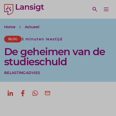
Lansigt Accountants logo
e search website
Open webs
Ope
Home
Actueel
3 minuten leestijd
BLOG
De geheimen van de
studieschuld
BELASTINGADVIES
Deel op LinkedIn
Deel op Facebook
Deel via WhatsApp
Deel via mail