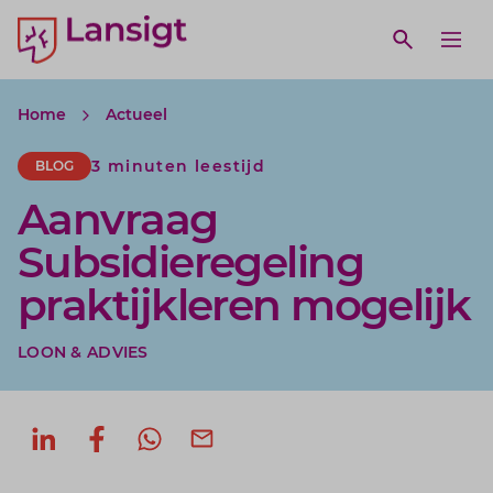
Lansigt Accountants logo
e search website
Open webs
Ope
Home
Actueel
3 minuten leestijd
BLOG
Aanvraag
Subsidieregeling
praktijkleren mogelijk
LOON & ADVIES
Deel op LinkedIn
Deel op Facebook
Deel via WhatsApp
Deel via mail