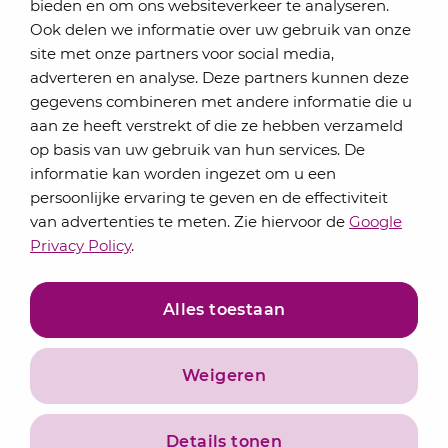
bieden en om ons websiteverkeer te analyseren.
Schrijf je in voor onze nieuwsbrief
Ook delen we informatie over uw gebruik van onze
Elke maand bundelen de adviseurs van Lansigt in
site met onze partners voor social media,
de eSigt het nieuws.
adverteren en analyse. Deze partners kunnen deze
gegevens combineren met andere informatie die u
Jouw emailadres
aan ze heeft verstrekt of die ze hebben verzameld
op basis van uw gebruik van hun services. De
informatie kan worden ingezet om u een
persoonlijke ervaring te geven en de effectiviteit
Inschrijven
van advertenties te meten. Zie hiervoor de
Google
Privacy Policy
.
Alles toestaan
Weigeren
Privacyverklaring
Algemene voorwaarden
Details tonen