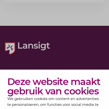
voorkomt.
Diensten
Deze website maakt
Actueel
Over Lansigt
gebruik van cookies
Contact
We gebruiken cookies om content en advertenties
te personaliseren, om functies voor social media te