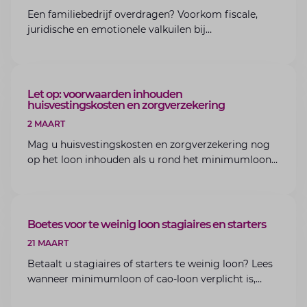
Een familiebedrijf overdragen? Voorkom fiscale,
juridische en emotionele valkuilen bij
bedrijfsoverdracht binnen de familie met de experts
van Lansigt.
ARTIKEL
Let op: voorwaarden inhouden
huisvestingskosten en zorgverzekering
2 MAART
Mag u huisvestingskosten en zorgverzekering nog
op het loon inhouden als u rond het minimumloon
zit? Lees de voorwaarden en aandachtspunten voor
werkgevers.
ARTIKEL
Boetes voor te weinig loon stagiaires en starters
21 MAART
Betaalt u stagiaires of starters te weinig loon? Lees
wanneer minimumloon of cao-loon verplicht is,
welke boetes dreigen en hoe u dit als werkgever