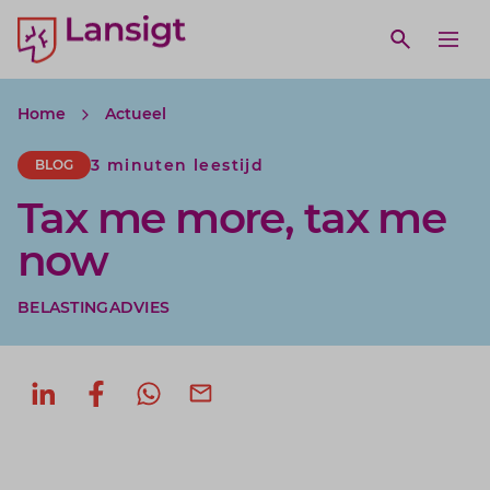
Lansigt Accountants logo
e search website
Open webs
Ope
Home
Actueel
3 minuten leestijd
BLOG
Tax me more, tax me
now
BELASTINGADVIES
Deel op LinkedIn
Deel op Facebook
Deel via WhatsApp
Deel via mail