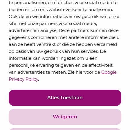
te personaliseren, om functies voor social media te
bieden en om ons websiteverkeer te analyseren.
Schrijf je in voor onze nieuwsbrief
Ook delen we informatie over uw gebruik van onze
Elke maand bundelen de adviseurs van Lansigt in
site met onze partners voor social media,
de eSigt het nieuws.
adverteren en analyse. Deze partners kunnen deze
gegevens combineren met andere informatie die u
Jouw emailadres
aan ze heeft verstrekt of die ze hebben verzameld
op basis van uw gebruik van hun services. De
informatie kan worden ingezet om u een
persoonlijke ervaring te geven en de effectiviteit
Inschrijven
van advertenties te meten. Zie hiervoor de
Google
Privacy Policy
.
Alles toestaan
Weigeren
Privacyverklaring
Algemene voorwaarden