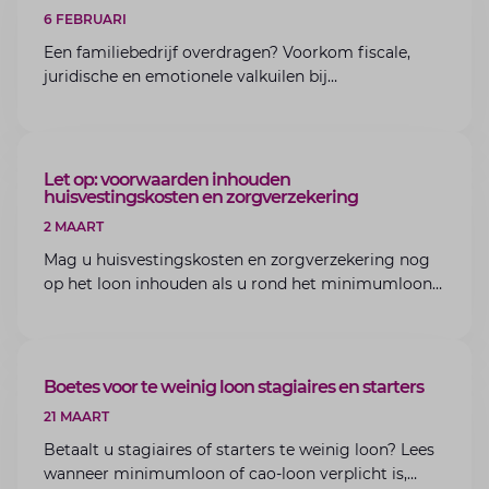
6 FEBRUARI
Een familiebedrijf overdragen? Voorkom fiscale,
juridische en emotionele valkuilen bij
bedrijfsoverdracht binnen de familie met de experts
van Lansigt.
ARTIKEL
Let op: voorwaarden inhouden
huisvestingskosten en zorgverzekering
2 MAART
Mag u huisvestingskosten en zorgverzekering nog
op het loon inhouden als u rond het minimumloon
zit? Lees de voorwaarden en aandachtspunten voor
werkgevers.
ARTIKEL
Boetes voor te weinig loon stagiaires en starters
21 MAART
Betaalt u stagiaires of starters te weinig loon? Lees
wanneer minimumloon of cao-loon verplicht is,