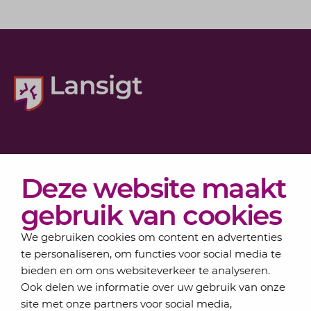
Diensten
Deze website maakt
Actueel
Over Lansigt
gebruik van cookies
Contact
We gebruiken cookies om content en advertenties
te personaliseren, om functies voor social media te
bieden en om ons websiteverkeer te analyseren.
Schrijf je in voor onze nieuwsbrief
Ook delen we informatie over uw gebruik van onze
Elke maand bundelen de adviseurs van Lansigt in
site met onze partners voor social media,