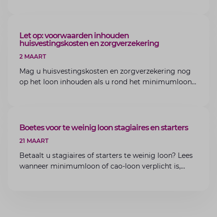
bedrijfsoverdracht binnen de familie met de experts
van Lansigt.
ARTIKEL
Let op: voorwaarden inhouden
huisvestingskosten en zorgverzekering
2 MAART
Mag u huisvestingskosten en zorgverzekering nog
op het loon inhouden als u rond het minimumloon
zit? Lees de voorwaarden en aandachtspunten voor
werkgevers.
ARTIKEL
Boetes voor te weinig loon stagiaires en starters
21 MAART
Betaalt u stagiaires of starters te weinig loon? Lees
wanneer minimumloon of cao-loon verplicht is,
welke boetes dreigen en hoe u dit als werkgever
voorkomt.