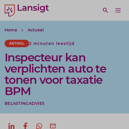
Lansigt Accountants logo
e search website
Open webs
Ope
Home
Actueel
2 minuten leestijd
ARTIKEL
Inspecteur kan
verplichten auto te
tonen voor taxatie
BPM
BELASTINGADVIES
Deel op LinkedIn
Deel op Facebook
Deel via WhatsApp
Deel via mail