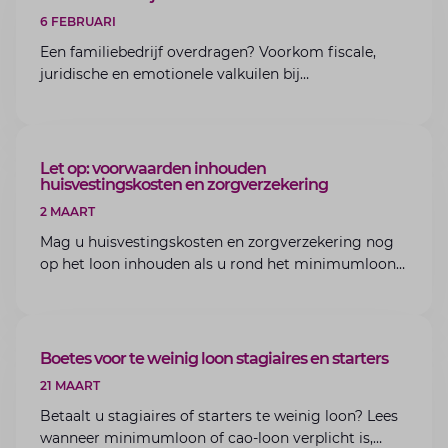
6 FEBRUARI
Een familiebedrijf overdragen? Voorkom fiscale,
juridische en emotionele valkuilen bij
bedrijfsoverdracht binnen de familie met de experts
van Lansigt.
ARTIKEL
Let op: voorwaarden inhouden
huisvestingskosten en zorgverzekering
2 MAART
Mag u huisvestingskosten en zorgverzekering nog
op het loon inhouden als u rond het minimumloon
zit? Lees de voorwaarden en aandachtspunten voor
werkgevers.
ARTIKEL
Boetes voor te weinig loon stagiaires en starters
21 MAART
Betaalt u stagiaires of starters te weinig loon? Lees
wanneer minimumloon of cao-loon verplicht is,