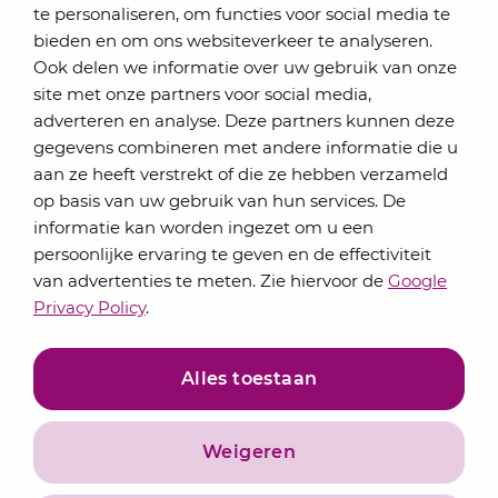
te personaliseren, om functies voor social media te
bieden en om ons websiteverkeer te analyseren.
Schrijf je in voor onze nieuwsbrief
Ook delen we informatie over uw gebruik van onze
Elke maand bundelen de adviseurs van Lansigt in
site met onze partners voor social media,
de eSigt het nieuws.
adverteren en analyse. Deze partners kunnen deze
gegevens combineren met andere informatie die u
Jouw emailadres
aan ze heeft verstrekt of die ze hebben verzameld
op basis van uw gebruik van hun services. De
informatie kan worden ingezet om u een
persoonlijke ervaring te geven en de effectiviteit
Inschrijven
van advertenties te meten. Zie hiervoor de
Google
Privacy Policy
.
Alles toestaan
Weigeren
Privacyverklaring
Algemene voorwaarden