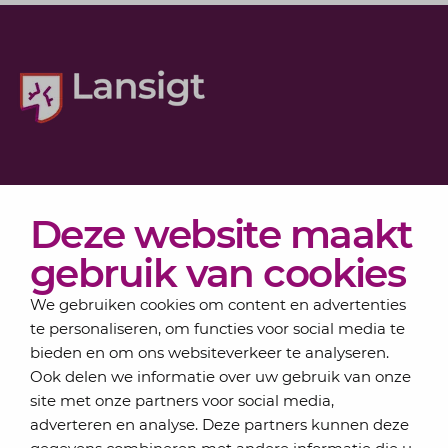
Diensten
Deze website maakt
Actueel
Over Lansigt
gebruik van cookies
Contact
We gebruiken cookies om content en advertenties
te personaliseren, om functies voor social media te
bieden en om ons websiteverkeer te analyseren.
Schrijf je in voor onze nieuwsbrief
Ook delen we informatie over uw gebruik van onze
Elke maand bundelen de adviseurs van Lansigt in
site met onze partners voor social media,
de eSigt het nieuws.
adverteren en analyse. Deze partners kunnen deze