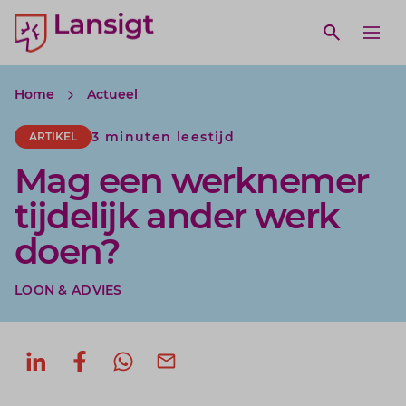
Lansigt Accountants logo
e search website
Open webs
Ope
Home
Actueel
3 minuten leestijd
ARTIKEL
Mag een werknemer
tijdelijk ander werk
doen?
LOON & ADVIES
Deel op LinkedIn
Deel op Facebook
Deel via WhatsApp
Deel via mail