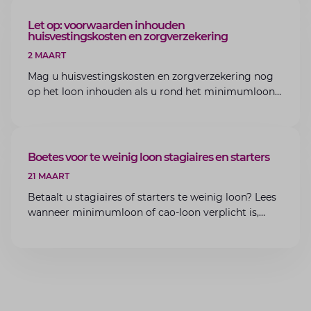
ARTIKEL
Let op: voorwaarden inhouden
huisvestingskosten en zorgverzekering
2 MAART
Mag u huisvestingskosten en zorgverzekering nog
op het loon inhouden als u rond het minimumloon
zit? Lees de voorwaarden en aandachtspunten voor
werkgevers.
ARTIKEL
Boetes voor te weinig loon stagiaires en starters
21 MAART
Betaalt u stagiaires of starters te weinig loon? Lees
wanneer minimumloon of cao-loon verplicht is,
welke boetes dreigen en hoe u dit als werkgever
voorkomt.