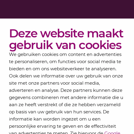
Diensten
Deze website maakt
Actueel
Over Lansigt
gebruik van cookies
Contact
We gebruiken cookies om content en advertenties
te personaliseren, om functies voor social media te
bieden en om ons websiteverkeer te analyseren.
Schrijf je in voor onze nieuwsbrief
Ook delen we informatie over uw gebruik van onze
Elke maand bundelen de adviseurs van Lansigt in
site met onze partners voor social media,
de eSigt het nieuws.
adverteren en analyse. Deze partners kunnen deze
gegevens combineren met andere informatie die u
Jouw emailadres
aan ze heeft verstrekt of die ze hebben verzameld
op basis van uw gebruik van hun services. De
informatie kan worden ingezet om u een
persoonlijke ervaring te geven en de effectiviteit
Inschrijven
van advertenties te meten. Zie hiervoor de
Google