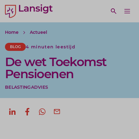
Lansigt Accountants logo
e search website
Open webs
Ope
Home
Actueel
4 minuten leestijd
BLOG
De wet Toekomst
Pensioenen
BELASTINGADVIES
Deel op LinkedIn
Deel op Facebook
Deel via WhatsApp
Deel via mail