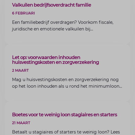
ARTIKEL
Valkuilen bedrijfsoverdracht familie
6 FEBRUARI
Een familiebedrijf overdragen? Voorkom fiscale,
juridische en emotionele valkuilen bij
bedrijfsoverdracht binnen de familie met de experts
van Lansigt.
ARTIKEL
Let op: voorwaarden inhouden
huisvestingskosten en zorgverzekering
2 MAART
Mag u huisvestingskosten en zorgverzekering nog
op het loon inhouden als u rond het minimumloon
zit? Lees de voorwaarden en aandachtspunten voor
werkgevers.
ARTIKEL
Boetes voor te weinig loon stagiaires en starters
21 MAART
Betaalt u stagiaires of starters te weinig loon? Lees