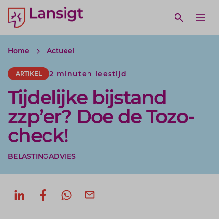
Lansigt Accountants logo
e search website
Open webs
Ope
Home
Actueel
2 minuten leestijd
ARTIKEL
Tijdelijke bijstand
zzp’er? Doe de Tozo-
check!
BELASTINGADVIES
Deel op LinkedIn
Deel op Facebook
Deel via WhatsApp
Deel via mail