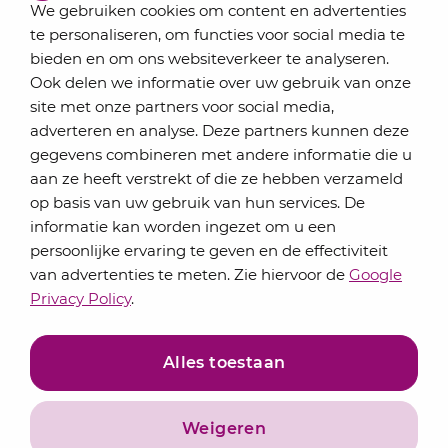
We gebruiken cookies om content en advertenties
te personaliseren, om functies voor social media te
bieden en om ons websiteverkeer te analyseren.
Schrijf je in voor onze nieuwsbrief
Ook delen we informatie over uw gebruik van onze
Elke maand bundelen de adviseurs van Lansigt in
site met onze partners voor social media,
de eSigt het nieuws.
adverteren en analyse. Deze partners kunnen deze
gegevens combineren met andere informatie die u
Jouw emailadres
aan ze heeft verstrekt of die ze hebben verzameld
op basis van uw gebruik van hun services. De
informatie kan worden ingezet om u een
persoonlijke ervaring te geven en de effectiviteit
Inschrijven
van advertenties te meten. Zie hiervoor de
Google
Privacy Policy
.
Alles toestaan
Weigeren