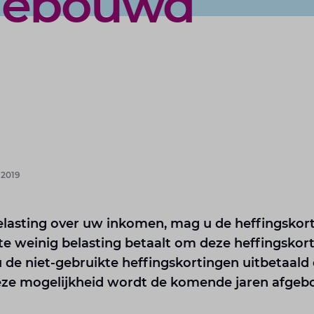
fgebouwd
 2019
elasting over uw inkomen, mag u de heffingskort
f te weinig belasting betaalt om deze heffingsko
u de niet-gebruikte heffingskortingen uitbetaald
Deze mogelijkheid wordt de komende jaren afge