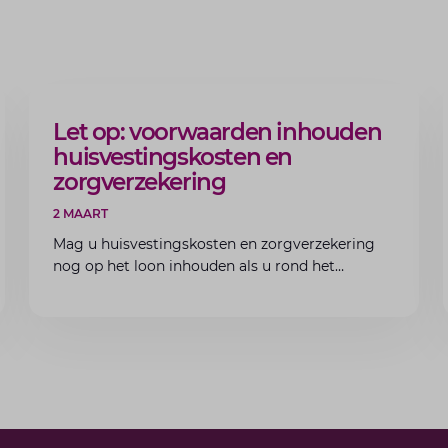
ARTIKEL
Let op: voorwaarden inhouden
huisvestingskosten en
zorgverzekering
2 MAART
Mag u huisvestingskosten en zorgverzekering
nog op het loon inhouden als u rond het
minimumloon zit? Lees de voorwaarden en
aandachtspunten voor werkgevers.