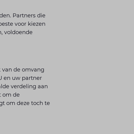
den. Partners die
beste voor kiezen
n, voldoende
jk van de omvang
U en uw partner
lde verdeling aan
t om de
gt om deze toch te