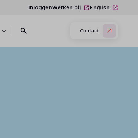
Inloggen
Werken bij
English
Contact
Open submenu Over Lansigt
Open search website