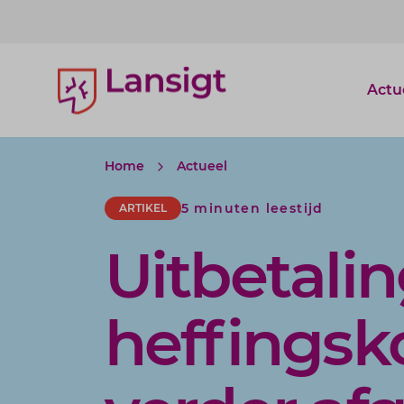
Lansigt Accountants logo
Actu
Home
Actueel
5 minuten leestijd
ARTIKEL
Uitbetali
heffingsk