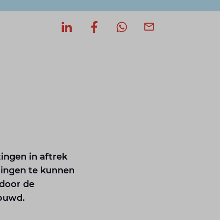
Deel op LinkedIn
Deel op Facebook
Deel via WhatsApp
Deel via mail
ingen in aftrek
rtingen te kunnen
 door de
bouwd.