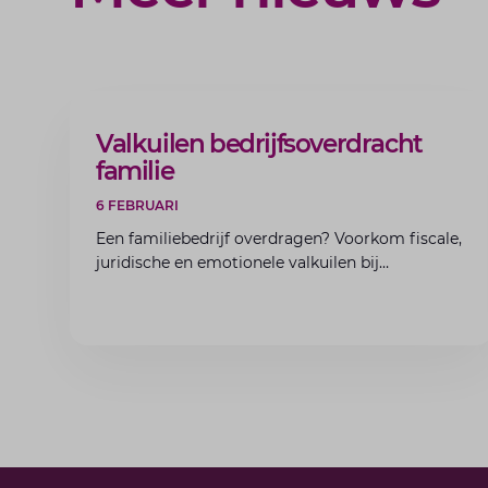
ARTIKEL
Valkuilen bedrijfsoverdracht
familie
6 FEBRUARI
Een familiebedrijf overdragen? Voorkom fiscale,
juridische en emotionele valkuilen bij
bedrijfsoverdracht binnen de familie met de
experts van Lansigt.