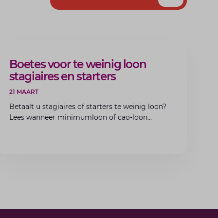
ARTIKEL
Boetes voor te weinig loon
stagiaires en starters
21 MAART
Betaalt u stagiaires of starters te weinig loon?
Lees wanneer minimumloon of cao-loon
verplicht is, welke boetes dreigen en hoe u dit
als werkgever voorkomt.