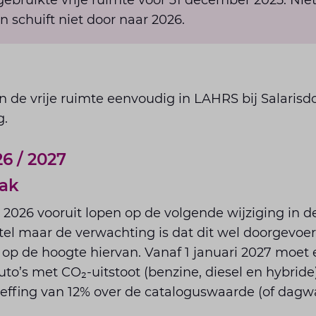
gebruikte vrije ruimte vóór 31 december 2025. Nie
n schuift niet door naar 2026.
an de vrije ruimte eenvoudig in LAHRS bij Salari
g.
6 / 2027
aak
2026 vooruit lopen op de volgende wijziging in de 
stel maar de verwachting is dat dit wel doorgevoe
 op de hoogte hiervan. Vanaf 1 januari 2027 moet
to’s met CO₂-uitstoot (benzine, diesel en hybride)
effing van 12% over de cataloguswaarde (of dagwa