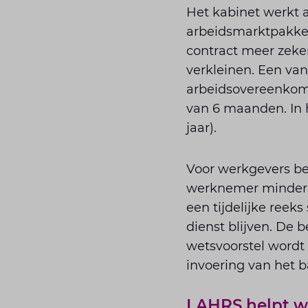
Het kabinet werkt 
arbeidsmarktpakket
contract meer zeker
verkleinen. Een van
arbeidsovereenkom
van 6 maanden. In 
jaar).
Voor werkgevers bet
werknemer minder fl
een tijdelijke reek
dienst blijven. De 
wetsvoorstel wordt
invoering van het 
LAHRS helpt we