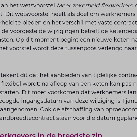
aan het wetsvoorstel
Meer zekerheid flexwerkers
,
. Dit wetsvoorstel heeft als doel om werknemers 
heid te bieden en het verschil met vaste contract
 de voorgestelde wijzigingen betreft de ketenbepal
sten. Op dit moment begint een nieuwe keten n
het voorstel wordt deze tussenpoos verlengd naa
ekent dit dat het aanbieden van tijdelijke contr
exibel wordt: na afloop van een keten kan pas na
s starten. Dit moet voorkomen dat werknemers langd
beoogde ingangsdatum van deze wijziging is 1 janu
 aangenomen. Ook de afschaffing van oproepcont
bandbreedtecontract staan voor die datum geplan
rkgevers in de breedste zin