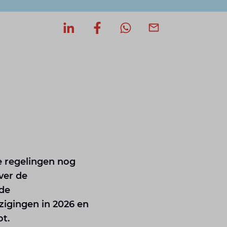
Deel op LinkedIn
Deel op Facebook
Deel via WhatsApp
Deel via mail
e regelingen nog
ver de
 de
zigingen in 2026 en
ot.