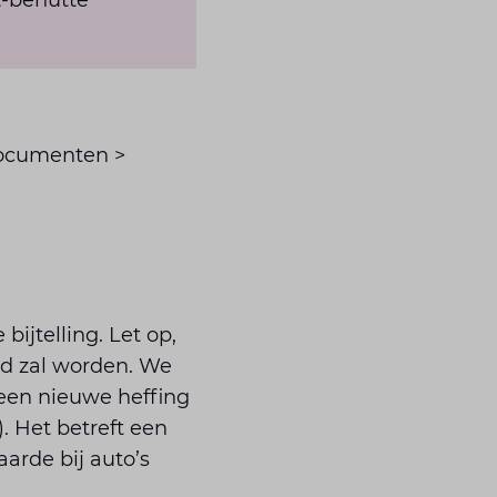
t-benutte
sdocumenten >
bijtelling. Let op,
rd zal worden. We
 een nieuwe heffing
. Het betreft een
arde bij auto’s