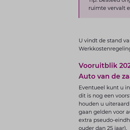
Tip: besteed on
ruimte vervalt e
U vindt de stand v
Werkkostenregelin
Vooruitblik 202
Auto van de z
Eventueel kunt u in 
dit is nog een voor
houden u uiteraard
gaan gelden voor au
extra pseudo-eindh
ouder dan 25 jaar).