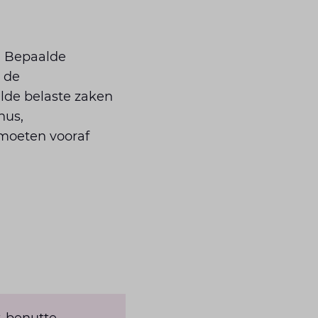
n. Bepaalde
n de
lde belaste zaken
nus,
 moeten vooraf