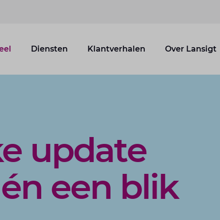
eel
Diensten
Klantverhalen
Over Lansigt
ke update
én een blik