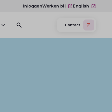
Inloggen
Werken bij
English
Contact
Open submenu Over Lansigt
Open search website