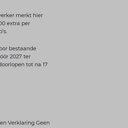
erker merkt hier
00 extra per
’s.
voor bestaande
vóór 2027 ter
doorlopen tot na 17
een Verklaring Geen