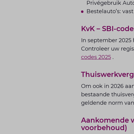
Privégebruik Auto
Bestelauto’s: vast
KvK – SBI-code
In september 2025 
Controleer uw regis
codes 2025
.
Thuiswerkver
Om ook in 2026 aan t
bestaande thuisve
geldende norm van 
Aankomende wi
voorbehoud)