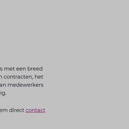
rs met een breed
n contracten, het
 van medewerkers
ng.
em direct
contact