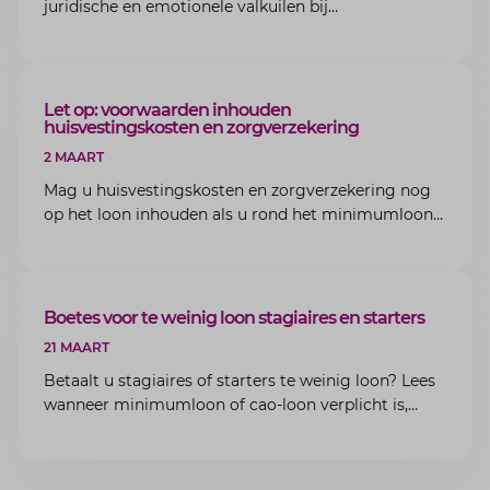
juridische en emotionele valkuilen bij
bedrijfsoverdracht binnen de familie met de experts
van Lansigt.
ARTIKEL
Let op: voorwaarden inhouden
huisvestingskosten en zorgverzekering
2 MAART
Mag u huisvestingskosten en zorgverzekering nog
op het loon inhouden als u rond het minimumloon
zit? Lees de voorwaarden en aandachtspunten voor
werkgevers.
ARTIKEL
Boetes voor te weinig loon stagiaires en starters
21 MAART
Betaalt u stagiaires of starters te weinig loon? Lees
wanneer minimumloon of cao-loon verplicht is,
welke boetes dreigen en hoe u dit als werkgever
voorkomt.