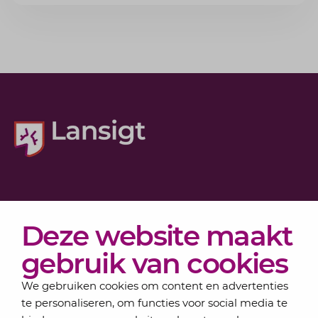
voorkomt.
Diensten
Deze website maakt
Actueel
Over Lansigt
gebruik van cookies
Contact
We gebruiken cookies om content en advertenties
te personaliseren, om functies voor social media te