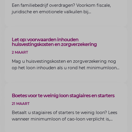
Een familiebedrijf overdragen? Voorkom fiscale,
juridische en emotionele valkuilen bij
bedrijfsoverdracht binnen de familie met de experts
van Lansigt.
ARTIKEL
Let op: voorwaarden inhouden
huisvestingskosten en zorgverzekering
2 MAART
Mag u huisvestingskosten en zorgverzekering nog
op het loon inhouden als u rond het minimumloon
zit? Lees de voorwaarden en aandachtspunten voor
werkgevers.
ARTIKEL
Boetes voor te weinig loon stagiaires en starters
21 MAART
Betaalt u stagiaires of starters te weinig loon? Lees
wanneer minimumloon of cao-loon verplicht is,
welke boetes dreigen en hoe u dit als werkgever