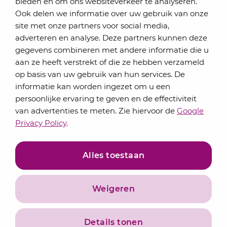
bieden en om ons websiteverkeer te analyseren.
Schrijf je in voor onze nieuwsbrief
Ook delen we informatie over uw gebruik van onze
Elke maand bundelen de adviseurs van Lansigt in
site met onze partners voor social media,
de eSigt het nieuws.
adverteren en analyse. Deze partners kunnen deze
gegevens combineren met andere informatie die u
Jouw emailadres
aan ze heeft verstrekt of die ze hebben verzameld
op basis van uw gebruik van hun services. De
informatie kan worden ingezet om u een
persoonlijke ervaring te geven en de effectiviteit
Inschrijven
van advertenties te meten. Zie hiervoor de
Google
Privacy Policy
.
Alles toestaan
Weigeren
Privacyverklaring
Algemene voorwaarden
Details tonen