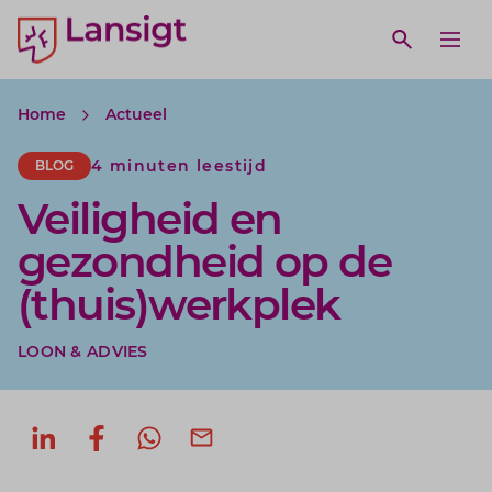
Lansigt Accountants logo
e search website
Open webs
Ope
Home
Actueel
4 minuten leestijd
BLOG
Veiligheid en
gezondheid op de
(thuis)werkplek
LOON & ADVIES
Deel op LinkedIn
Deel op Facebook
Deel via WhatsApp
Deel via mail