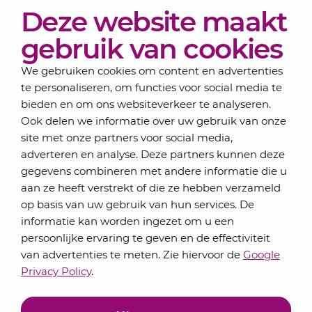
Deze website maakt
Actueel
Over Lansigt
gebruik van cookies
Contact
We gebruiken cookies om content en advertenties
te personaliseren, om functies voor social media te
bieden en om ons websiteverkeer te analyseren.
Schrijf je in voor onze nieuwsbrief
Ook delen we informatie over uw gebruik van onze
Elke maand bundelen de adviseurs van Lansigt in
site met onze partners voor social media,
de eSigt het nieuws.
adverteren en analyse. Deze partners kunnen deze
gegevens combineren met andere informatie die u
Jouw emailadres
aan ze heeft verstrekt of die ze hebben verzameld
op basis van uw gebruik van hun services. De
informatie kan worden ingezet om u een
persoonlijke ervaring te geven en de effectiviteit
Inschrijven
van advertenties te meten. Zie hiervoor de
Google
Privacy Policy
.