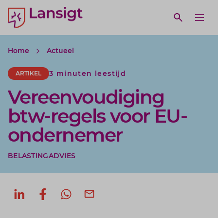
Lansigt Accountants logo
e search website
Open webs
Ope
Home
Actueel
3 minuten leestijd
ARTIKEL
Vereenvoudiging
btw-regels voor EU-
ondernemer
BELASTINGADVIES
Deel op LinkedIn
Deel op Facebook
Deel via WhatsApp
Deel via mail