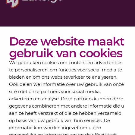
Diensten
Deze website maakt
Actueel
Over Lansigt
gebruik van cookies
Contact
We gebruiken cookies om content en advertenties
te personaliseren, om functies voor social media te
bieden en om ons websiteverkeer te analyseren.
Schrijf je in voor onze nieuwsbrief
Ook delen we informatie over uw gebruik van onze
Elke maand bundelen de adviseurs van Lansigt in
site met onze partners voor social media,
de eSigt het nieuws.
adverteren en analyse. Deze partners kunnen deze
gegevens combineren met andere informatie die u
Jouw emailadres
aan ze heeft verstrekt of die ze hebben verzameld
op basis van uw gebruik van hun services. De
informatie kan worden ingezet om u een
persoonlijke ervaring te geven en de effectiviteit