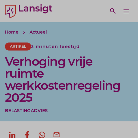
Lansigt Accountants logo
e search website
Open webs
Ope
Home
Actueel
3 minuten leestijd
ARTIKEL
Verhoging vrije
ruimte
werkkostenregeling
2025
BELASTINGADVIES
Deel op LinkedIn
Deel op Facebook
Deel via WhatsApp
Deel via mail