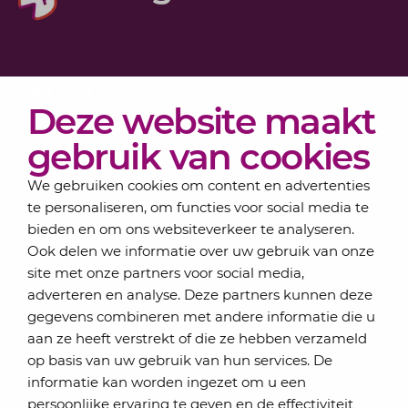
Diensten
Deze website maakt
Actueel
Over Lansigt
gebruik van cookies
Contact
We gebruiken cookies om content en advertenties
te personaliseren, om functies voor social media te
bieden en om ons websiteverkeer te analyseren.
Schrijf je in voor onze nieuwsbrief
Ook delen we informatie over uw gebruik van onze
Elke maand bundelen de adviseurs van Lansigt in
site met onze partners voor social media,
de eSigt het nieuws.
adverteren en analyse. Deze partners kunnen deze
gegevens combineren met andere informatie die u
Jouw emailadres
aan ze heeft verstrekt of die ze hebben verzameld
op basis van uw gebruik van hun services. De
informatie kan worden ingezet om u een
persoonlijke ervaring te geven en de effectiviteit