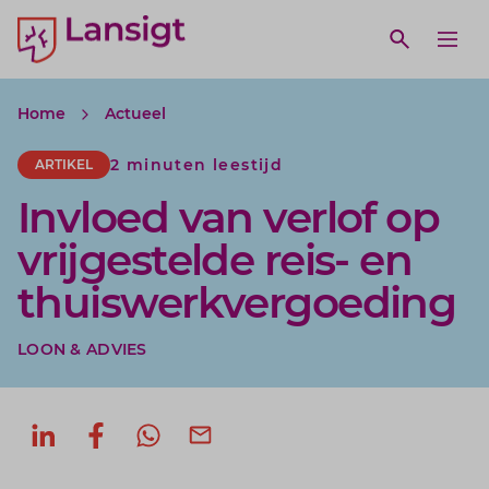
Lansigt Accountants logo
e search website
Open webs
Ope
Home
Actueel
2 minuten leestijd
ARTIKEL
Invloed van verlof op
vrijgestelde reis- en
thuiswerkvergoeding
LOON & ADVIES
Deel op LinkedIn
Deel op Facebook
Deel via WhatsApp
Deel via mail