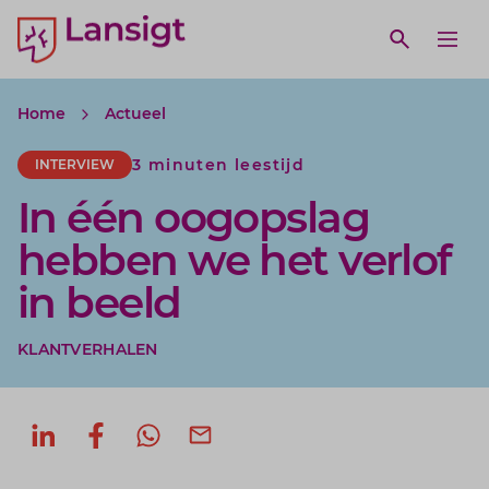
Lansigt Accountants logo
e search website
Open webs
Ope
Home
Actueel
3 minuten leestijd
INTERVIEW
In één oogopslag
hebben we het verlof
in beeld
KLANTVERHALEN
Deel op LinkedIn
Deel op Facebook
Deel via WhatsApp
Deel via mail