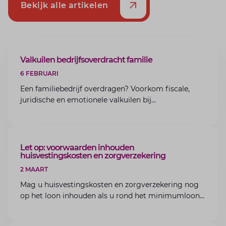
Bekijk alle artikelen
ARTIKEL
Valkuilen bedrijfsoverdracht familie
6 FEBRUARI
Een familiebedrijf overdragen? Voorkom fiscale,
juridische en emotionele valkuilen bij
bedrijfsoverdracht binnen de familie met de experts
van Lansigt.
ARTIKEL
Let op: voorwaarden inhouden
huisvestingskosten en zorgverzekering
2 MAART
Mag u huisvestingskosten en zorgverzekering nog
op het loon inhouden als u rond het minimumloon
zit? Lees de voorwaarden en aandachtspunten voor
werkgevers.