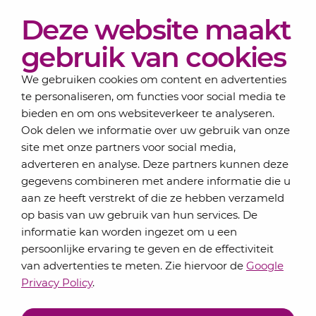
Diensten
Deze website maakt
Actueel
Over Lansigt
gebruik van cookies
Contact
We gebruiken cookies om content en advertenties
te personaliseren, om functies voor social media te
bieden en om ons websiteverkeer te analyseren.
Schrijf je in voor onze nieuwsbrief
Ook delen we informatie over uw gebruik van onze
Elke maand bundelen de adviseurs van Lansigt in
site met onze partners voor social media,
de eSigt het nieuws.
adverteren en analyse. Deze partners kunnen deze
gegevens combineren met andere informatie die u
Jouw emailadres
aan ze heeft verstrekt of die ze hebben verzameld
op basis van uw gebruik van hun services. De
informatie kan worden ingezet om u een
persoonlijke ervaring te geven en de effectiviteit
Inschrijven
van advertenties te meten. Zie hiervoor de
Google
Privacy Policy
.