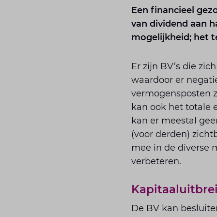
Een financieel gezo
van dividend aan h
mogelijkheid; het 
Er zijn BV’s die zi
waardoor er negatie
vermogensposten zo
kan ook het totale
kan er meestal geen
(voor derden) zicht
mee in de diverse 
verbeteren.
Kapitaaluitbre
De BV kan besluite