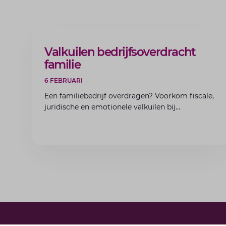
ARTIKEL
Valkuilen bedrijfsoverdracht
familie
6 FEBRUARI
Een familiebedrijf overdragen? Voorkom fiscale,
juridische en emotionele valkuilen bij
bedrijfsoverdracht binnen de familie met de
experts van Lansigt.