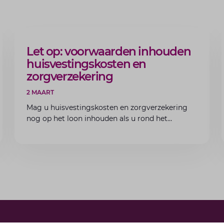
ARTIKEL
Let op: voorwaarden inhouden
huisvestingskosten en
zorgverzekering
2 MAART
Mag u huisvestingskosten en zorgverzekering
nog op het loon inhouden als u rond het
minimumloon zit? Lees de voorwaarden en
aandachtspunten voor werkgevers.