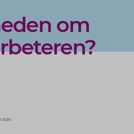
heden om
erbeteren?
I 2020