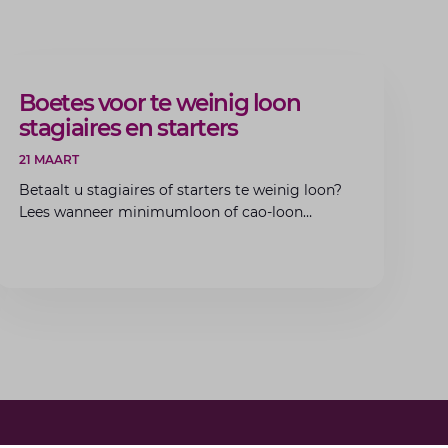
ARTIKEL
Boetes voor te weinig loon
stagiaires en starters
21 MAART
Betaalt u stagiaires of starters te weinig loon?
Lees wanneer minimumloon of cao-loon
verplicht is, welke boetes dreigen en hoe u dit
als werkgever voorkomt.