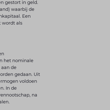
 gestort in geld.
pand) waarbij de
nkapitaal. Een
 wordt als
en
an het nominale
 aan de
worden gedaan. Uit
vermogen voldoen
n. In de
 vennootschap, na
alen.