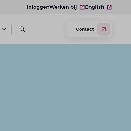
Inloggen
Werken bij
English
Contact
Open submenu Over Lansigt
Open search website