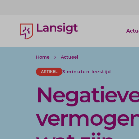
Lansigt Accountants logo
Actu
Home
Actueel
3 minuten leestijd
ARTIKEL
Negatiev
vermogens