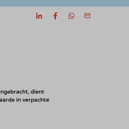
Deel op LinkedIn
Deel op Facebook
Deel via WhatsApp
Deel via mail
ngebracht, dient
arde in verpachte