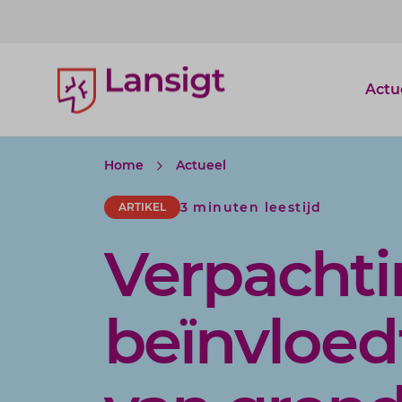
Lansigt Accountants logo
Actu
Home
Actueel
3 minuten leestijd
ARTIKEL
Verpacht
beïnvloed