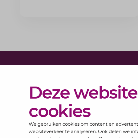
bedrijfsoverdracht binnen de familie met de
experts van Lansigt.
Diensten
Deze website
Actueel
Over
cookies
Lansigt
Contact
We gebruiken cookies om content en advertentie
websiteverkeer te analyseren. Ook delen we inf