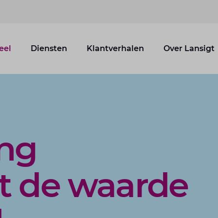
eel
Diensten
Klantverhalen
Over Lansigt
ing
t de waarde