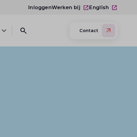
Inloggen
Werken bij
English
Contact
Open submenu Over Lansigt
Open search website