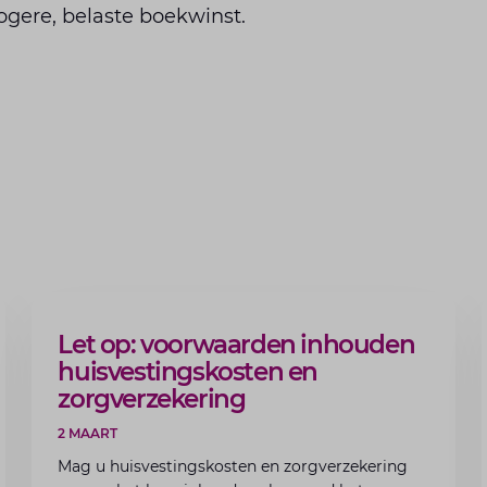
ogere, belaste boekwinst.
ARTIKEL
Let op: voorwaarden inhouden
huisvestingskosten en
zorgverzekering
2 MAART
Mag u huisvestingskosten en zorgverzekering