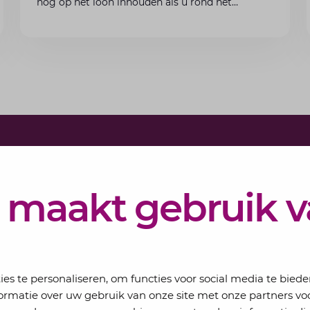
nog op het loon inhouden als u rond het
minimumloon zit? Lees de voorwaarden en
aandachtspunten voor werkgevers.
Schrijf j
Elke maand 
 maakt gebruik 
eSigt het n
Jouw email
s te personaliseren, om functies voor social media te bied
ormatie over uw gebruik van onze site met onze partners voo