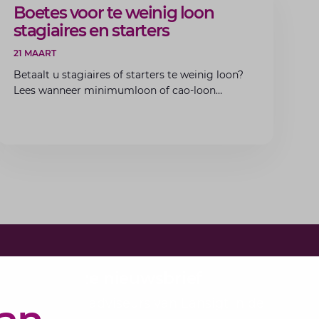
ARTIKEL
Boetes voor te weinig loon
stagiaires en starters
21 MAART
Betaalt u stagiaires of starters te weinig loon?
Lees wanneer minimumloon of cao-loon
verplicht is, welke boetes dreigen en hoe u dit
als werkgever voorkomt.
e in voor onze nieuwsbrief
bundelen de adviseurs van Lansigt in de