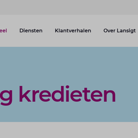
eel
Diensten
Klantverhalen
Over Lansigt
g kredieten