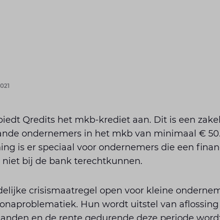
021
biedt Qredits het mkb-krediet aan. Dit is een zake
aande ondernemers in het mkb van minimaal € 5
ing is er speciaal voor ondernemers die een finan
 niet bij de bank terechtkunnen.
ijdelijke crisismaatregel open voor kleine onderne
onaproblematiek. Hun wordt uitstel van aflossin
aanden en de rente gedurende deze periode word