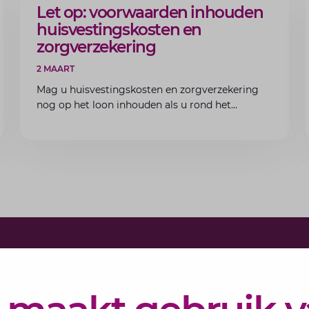
ARTIKEL
Let op: voorwaarden inhouden
huisvestingskosten en
zorgverzekering
2 MAART
Mag u huisvestingskosten en zorgverzekering
nog op het loon inhouden als u rond het
minimumloon zit? Lees de voorwaarden en
aandachtspunten voor werkgevers.
Schrijf j
Elke maand 