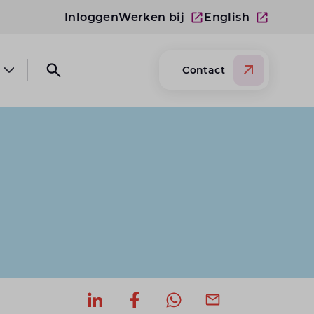
Inloggen
Werken bij
English
Contact
Open submenu Over Lansigt
Open search website
Deel op LinkedIn
Deel op Facebook
Deel via WhatsApp
Deel via mail