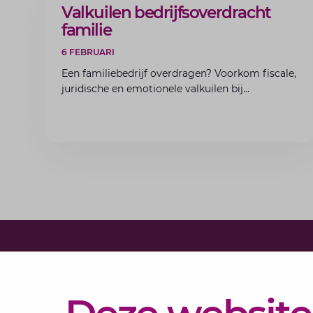
ARTIKEL
Valkuilen bedrijfsoverdracht
familie
6 FEBRUARI
Een familiebedrijf overdragen? Voorkom fiscale,
juridische en emotionele valkuilen bij
bedrijfsoverdracht binnen de familie met de
experts van Lansigt.
Diensten
Actueel