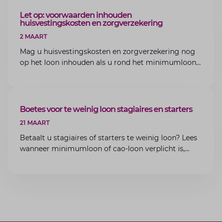
ARTIKEL
Let op: voorwaarden inhouden
huisvestingskosten en zorgverzekering
2 MAART
Mag u huisvestingskosten en zorgverzekering nog
op het loon inhouden als u rond het minimumloon
zit? Lees de voorwaarden en aandachtspunten voor
werkgevers.
ARTIKEL
Boetes voor te weinig loon stagiaires en starters
21 MAART
Betaalt u stagiaires of starters te weinig loon? Lees
wanneer minimumloon of cao-loon verplicht is,
welke boetes dreigen en hoe u dit als werkgever
voorkomt.