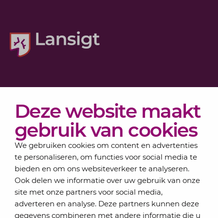
Diensten
Deze website maakt
Actueel
Over Lansigt
gebruik van cookies
Contact
We gebruiken cookies om content en advertenties
te personaliseren, om functies voor social media te
bieden en om ons websiteverkeer te analyseren.
Schrijf je in voor onze nieuwsbrief
Ook delen we informatie over uw gebruik van onze
Elke maand bundelen de adviseurs van Lansigt in
site met onze partners voor social media,
de eSigt het nieuws.
adverteren en analyse. Deze partners kunnen deze
gegevens combineren met andere informatie die u