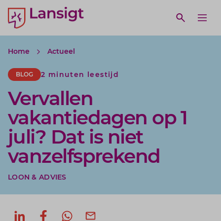
Lansigt Accountants logo
e search website
Open webs
Ope
Home
Actueel
2 minuten leestijd
BLOG
Vervallen
vakantiedagen op 1
juli? Dat is niet
vanzelfsprekend
LOON & ADVIES
Deel op LinkedIn
Deel op Facebook
Deel via WhatsApp
Deel via mail