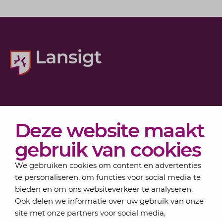
Diensten
Deze website maakt
Actueel
Over Lansigt
gebruik van cookies
Contact
We gebruiken cookies om content en advertenties
te personaliseren, om functies voor social media te
bieden en om ons websiteverkeer te analyseren.
Schrijf je in voor onze nieuwsbrief
Ook delen we informatie over uw gebruik van onze
Elke maand bundelen de adviseurs van Lansigt in
site met onze partners voor social media,