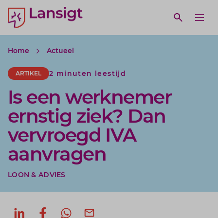
Lansigt Accountants logo
e search website
Open webs
Ope
Home
Actueel
2 minuten leestijd
ARTIKEL
Is een werknemer
ernstig ziek? Dan
vervroegd IVA
aanvragen
LOON & ADVIES
Deel op LinkedIn
Deel op Facebook
Deel via WhatsApp
Deel via mail