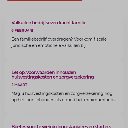
ARTIKEL
Valkuilen bedrijfsoverdracht familie
6 FEBRUARI
Een familiebedrijf overdragen? Voorkom fiscale,
juridische en emotionele valkuilen bij
bedrijfsoverdracht binnen de familie met de experts
van Lansigt.
ARTIKEL
Let op: voorwaarden inhouden
huisvestingskosten en zorgverzekering
2 MAART
Mag u huisvestingskosten en zorgverzekering nog
op het loon inhouden als u rond het minimumloon
zit? Lees de voorwaarden en aandachtspunten voor
werkgevers.
ARTIKEL
Boetes voor te weinig loon stagiaires en starters