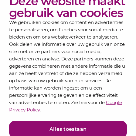
Deze website maakt
Over Lansigt
gebruik van cookies
Contact
We gebruiken cookies om content en advertenties
te personaliseren, om functies voor social media te
bieden en om ons websiteverkeer te analyseren.
Schrijf je in voor onze nieuwsbrief
Ook delen we informatie over uw gebruik van onze
Elke maand bundelen de adviseurs van Lansigt in
site met onze partners voor social media,
de eSigt het nieuws.
adverteren en analyse. Deze partners kunnen deze
gegevens combineren met andere informatie die u
Jouw emailadres
aan ze heeft verstrekt of die ze hebben verzameld
op basis van uw gebruik van hun services. De
informatie kan worden ingezet om u een
persoonlijke ervaring te geven en de effectiviteit
Inschrijven
van advertenties te meten. Zie hiervoor de
Google
Privacy Policy
.
Alles toestaan