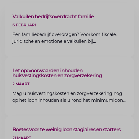
ARTIKEL
Valkuilen bedrijfsoverdracht familie
6 FEBRUARI
Een familiebedrijf overdragen? Voorkom fiscale,
juridische en emotionele valkuilen bij
bedrijfsoverdracht binnen de familie met de experts
van Lansigt.
ARTIKEL
Let op: voorwaarden inhouden
huisvestingskosten en zorgverzekering
2 MAART
Mag u huisvestingskosten en zorgverzekering nog
op het loon inhouden als u rond het minimumloon
zit? Lees de voorwaarden en aandachtspunten voor
werkgevers.
ARTIKEL
Boetes voor te weinig loon stagiaires en starters
21 MAART