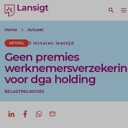
Lansigt Accountants logo
e search website
Open w
O
Home
Actueel
3 minuten leestijd
ARTIKEL
Geen premies
werknemersverzekeri
voor dga holding
BELASTINGADVIES
Deel op LinkedIn
Deel op Facebook
Deel via WhatsApp
Deel via mail