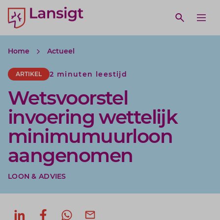
Lansigt Accountants logo
e search website
Open webs
Ope
Home
Actueel
2 minuten leestijd
ARTIKEL
Wetsvoorstel
invoering wettelijk
minimumuurloon
aangenomen
LOON & ADVIES
Deel op LinkedIn
Deel op Facebook
Deel via WhatsApp
Deel via mail