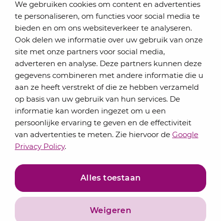
We gebruiken cookies om content en advertenties
te personaliseren, om functies voor social media te
bieden en om ons websiteverkeer te analyseren.
Schrijf je in voor onze nieuwsbrief
Ook delen we informatie over uw gebruik van onze
Elke maand bundelen de adviseurs van Lansigt in
site met onze partners voor social media,
de eSigt het nieuws.
adverteren en analyse. Deze partners kunnen deze
gegevens combineren met andere informatie die u
Jouw emailadres
aan ze heeft verstrekt of die ze hebben verzameld
op basis van uw gebruik van hun services. De
informatie kan worden ingezet om u een
persoonlijke ervaring te geven en de effectiviteit
Inschrijven
van advertenties te meten. Zie hiervoor de
Google
Privacy Policy
.
Alles toestaan
Weigeren