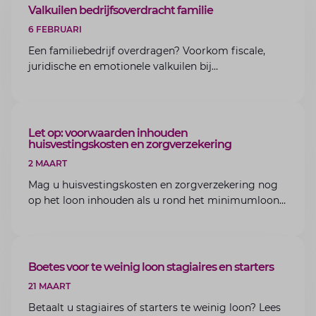
ARTIKEL
Valkuilen bedrijfsoverdracht familie
6 FEBRUARI
Een familiebedrijf overdragen? Voorkom fiscale,
juridische en emotionele valkuilen bij
bedrijfsoverdracht binnen de familie met de experts
van Lansigt.
ARTIKEL
Let op: voorwaarden inhouden
huisvestingskosten en zorgverzekering
2 MAART
Mag u huisvestingskosten en zorgverzekering nog
op het loon inhouden als u rond het minimumloon
zit? Lees de voorwaarden en aandachtspunten voor
werkgevers.
ARTIKEL
Boetes voor te weinig loon stagiaires en starters
21 MAART
Betaalt u stagiaires of starters te weinig loon? Lees