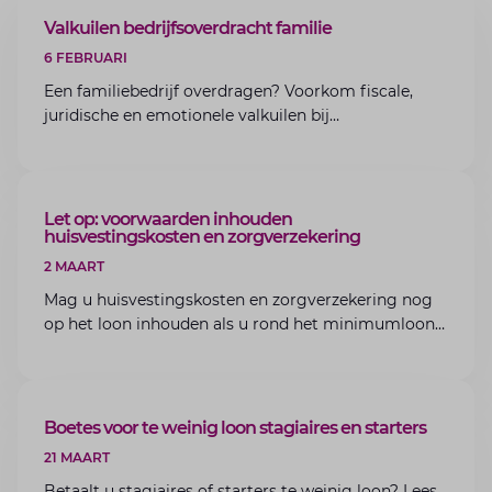
ARTIKEL
Valkuilen bedrijfsoverdracht familie
6 FEBRUARI
Een familiebedrijf overdragen? Voorkom fiscale,
juridische en emotionele valkuilen bij
bedrijfsoverdracht binnen de familie met de experts
van Lansigt.
ARTIKEL
Let op: voorwaarden inhouden
huisvestingskosten en zorgverzekering
2 MAART
Mag u huisvestingskosten en zorgverzekering nog
op het loon inhouden als u rond het minimumloon
zit? Lees de voorwaarden en aandachtspunten voor
werkgevers.
ARTIKEL
Boetes voor te weinig loon stagiaires en starters
21 MAART
Betaalt u stagiaires of starters te weinig loon? Lees