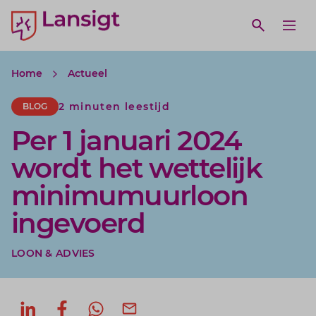
Lansigt Accountants logo
e search website
Open webs
Ope
Home
Actueel
2 minuten leestijd
BLOG
Per 1 januari 2024
wordt het wettelijk
minimumuurloon
ingevoerd
LOON & ADVIES
Deel op LinkedIn
Deel op Facebook
Deel via WhatsApp
Deel via mail