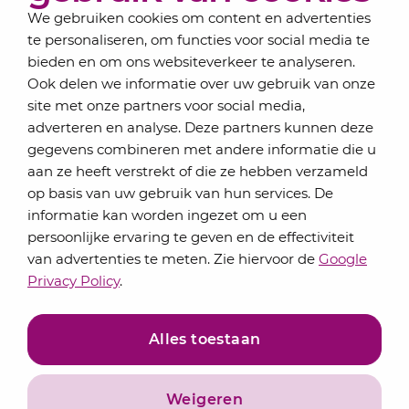
We gebruiken cookies om content en advertenties
te personaliseren, om functies voor social media te
bieden en om ons websiteverkeer te analyseren.
Schrijf je in voor onze nieuwsbrief
Ook delen we informatie over uw gebruik van onze
Elke maand bundelen de adviseurs van Lansigt in
site met onze partners voor social media,
de eSigt het nieuws.
adverteren en analyse. Deze partners kunnen deze
gegevens combineren met andere informatie die u
Jouw emailadres
aan ze heeft verstrekt of die ze hebben verzameld
op basis van uw gebruik van hun services. De
informatie kan worden ingezet om u een
persoonlijke ervaring te geven en de effectiviteit
Inschrijven
van advertenties te meten. Zie hiervoor de
Google
Privacy Policy
.
Alles toestaan
Weigeren