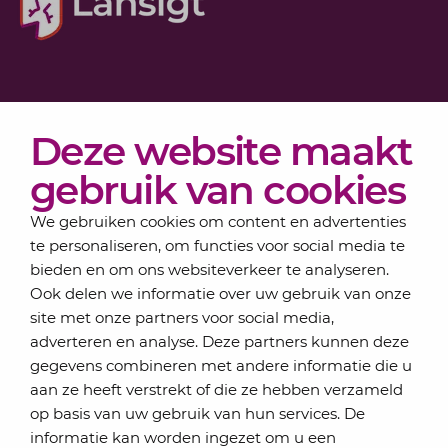
Diensten
Deze website maakt
Actueel
Over Lansigt
gebruik van cookies
Contact
We gebruiken cookies om content en advertenties
te personaliseren, om functies voor social media te
bieden en om ons websiteverkeer te analyseren.
Schrijf je in voor onze nieuwsbrief
Ook delen we informatie over uw gebruik van onze
Elke maand bundelen de adviseurs van Lansigt in
site met onze partners voor social media,
de eSigt het nieuws.
adverteren en analyse. Deze partners kunnen deze
gegevens combineren met andere informatie die u
Jouw emailadres
aan ze heeft verstrekt of die ze hebben verzameld
op basis van uw gebruik van hun services. De
informatie kan worden ingezet om u een