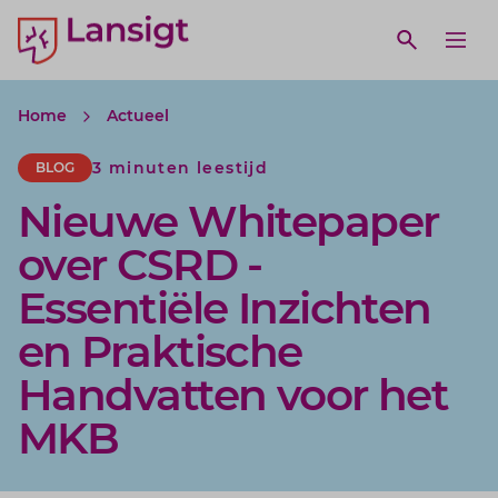
Lansigt Accountants logo
e search website
Open webs
Ope
Home
Actueel
3 minuten leestijd
BLOG
Nieuwe Whitepaper
over CSRD -
Essentiële Inzichten
en Praktische
Handvatten voor het
MKB