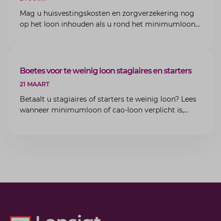
Mag u huisvestingskosten en zorgverzekering nog
op het loon inhouden als u rond het minimumloon
zit? Lees de voorwaarden en aandachtspunten voor
werkgevers.
ARTIKEL
Boetes voor te weinig loon stagiaires en starters
21 MAART
Betaalt u stagiaires of starters te weinig loon? Lees
wanneer minimumloon of cao-loon verplicht is,
welke boetes dreigen en hoe u dit als werkgever
voorkomt.