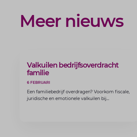
Meer nieuws
ARTIKEL
Valkuilen bedrijfsoverdracht
familie
6 FEBRUARI
Een familiebedrijf overdragen? Voorkom fiscale,
juridische en emotionele valkuilen bij
bedrijfsoverdracht binnen de familie met de
experts van Lansigt.