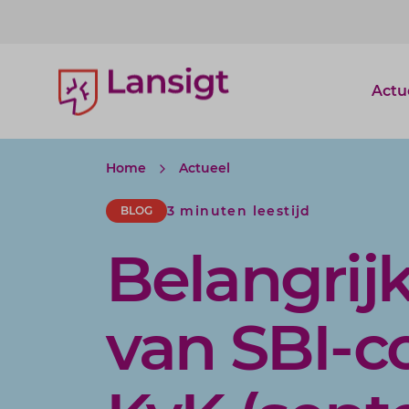
Lansigt Accountants logo
Actu
Home
Actueel
3 minuten leestijd
BLOG
Belangrijk
van SBI-c