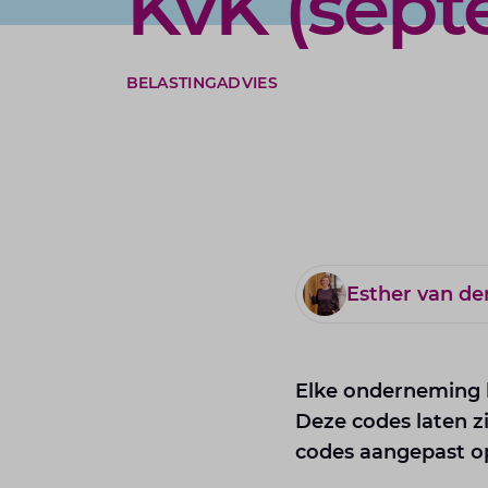
KvK (sept
BELASTINGADVIES
Esther van d
Elke onderneming h
Deze codes laten z
codes aangepast op 