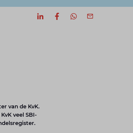
Deel op LinkedIn
Deel op Facebook
Deel via WhatsApp
Deel via mail
er van de KvK.
 KvK veel SBI-
delsregister.