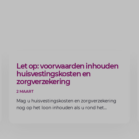
ARTIKEL
Let op: voorwaarden inhouden
huisvestingskosten en
zorgverzekering
2 MAART
Mag u huisvestingskosten en zorgverzekering
nog op het loon inhouden als u rond het
minimumloon zit? Lees de voorwaarden en
aandachtspunten voor werkgevers.