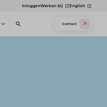
Inloggen
Werken bij
English
Contact
Open submenu Over Lansigt
Open search website