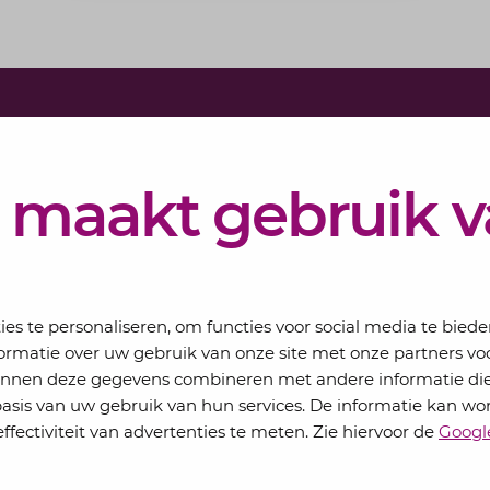
Schrijf j
Elke maand 
 maakt gebruik 
eSigt het n
Jouw email
s te personaliseren, om functies voor social media te bied
ormatie over uw gebruik van onze site met onze partners voo
kunnen deze gegevens combineren met andere informatie die
basis van uw gebruik van hun services. De informatie kan wo
ffectiviteit van advertenties te meten. Zie hiervoor de
Googl