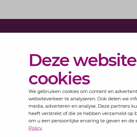
Diensten
Deze website
Actueel
Over
cookies
Lansigt
Contact
We gebruiken cookies om content en advertentie
websiteverkeer te analyseren. Ook delen we inf
media, adverteren en analyse. Deze partners 
heeft verstrekt of die ze hebben verzameld op 
om u een persoonlijke ervaring te geven en de e
Privacyverklaring
Algemene voorwaarden
Policy
.