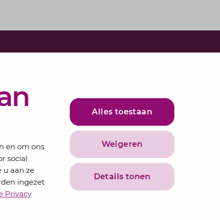
e in voor onze nieuwsbrief
bundelen de adviseurs van Lansigt in de
van
ieuws.
Alles toestaan
adres
Inschrijven
Weigeren
en en om ons
r social
 u aan ze
Details tonen
rden ingezet
e Privacy