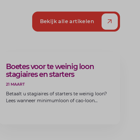
Bekijk alle artikelen
ARTIKEL
Boetes voor te weinig loon
stagiaires en starters
21 MAART
Betaalt u stagiaires of starters te weinig loon?
Lees wanneer minimumloon of cao-loon
verplicht is, welke boetes dreigen en hoe u dit
als werkgever voorkomt.