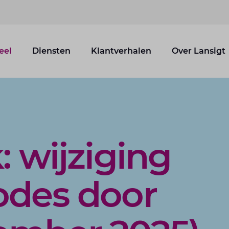
eel
Diensten
Klantverhalen
Over Lansigt
: wijziging
odes door