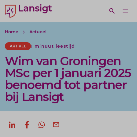
Lansigt Accountants logo
e search website
Open webs
Ope
Home
Actueel
1 minuut leestijd
ARTIKEL
Wim van Groningen
MSc per 1 januari 2025
benoemd tot partner
bij Lansigt
Deel op LinkedIn
Deel op Facebook
Deel via WhatsApp
Deel via mail