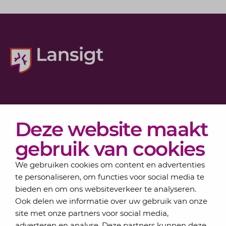
Diensten
Deze website maakt
Actueel
Over Lansigt
gebruik van cookies
Contact
We gebruiken cookies om content en advertenties
te personaliseren, om functies voor social media te
bieden en om ons websiteverkeer te analyseren.
Schrijf je in voor onze nieuwsbrief
Ook delen we informatie over uw gebruik van onze
Elke maand bundelen de adviseurs van Lansigt in
site met onze partners voor social media,
de eSigt het nieuws.
adverteren en analyse. Deze partners kunnen deze