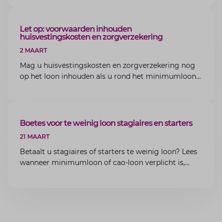
van Lansigt.
ARTIKEL
Let op: voorwaarden inhouden
huisvestingskosten en zorgverzekering
2 MAART
Mag u huisvestingskosten en zorgverzekering nog
op het loon inhouden als u rond het minimumloon
zit? Lees de voorwaarden en aandachtspunten voor
werkgevers.
ARTIKEL
Boetes voor te weinig loon stagiaires en starters
21 MAART
Betaalt u stagiaires of starters te weinig loon? Lees
wanneer minimumloon of cao-loon verplicht is,
welke boetes dreigen en hoe u dit als werkgever
voorkomt.