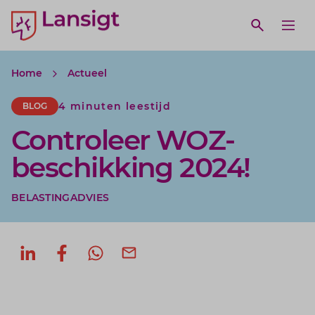
Lansigt Accountants logo
e search website
Open webs
Ope
Home
Actueel
4 minuten leestijd
BLOG
Controleer WOZ-
beschikking 2024!
BELASTINGADVIES
Deel op LinkedIn
Deel op Facebook
Deel via WhatsApp
Deel via mail