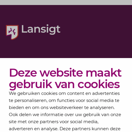
Diensten
Deze website maakt
Actueel
Over Lansigt
gebruik van cookies
Contact
We gebruiken cookies om content en advertenties
te personaliseren, om functies voor social media te
bieden en om ons websiteverkeer te analyseren.
Schrijf je in voor onze nieuwsbrief
Ook delen we informatie over uw gebruik van onze
Elke maand bundelen de adviseurs van Lansigt in
site met onze partners voor social media,
de eSigt het nieuws.
adverteren en analyse. Deze partners kunnen deze