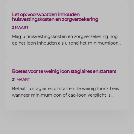
ARTIKEL
Let op: voorwaarden inhouden
huisvestingskosten en zorgverzekering
2 MAART
Mag u huisvestingskosten en zorgverzekering nog
op het loon inhouden als u rond het minimumloon
zit? Lees de voorwaarden en aandachtspunten voor
werkgevers.
ARTIKEL
Boetes voor te weinig loon stagiaires en starters
21 MAART
Betaalt u stagiaires of starters te weinig loon? Lees
wanneer minimumloon of cao-loon verplicht is,
welke boetes dreigen en hoe u dit als werkgever
voorkomt.