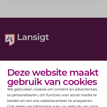
Diensten
Deze website maakt
Actueel
Over Lansigt
gebruik van cookies
Contact
We gebruiken cookies om content en advertenties
te personaliseren, om functies voor social media te
bieden en om ons websiteverkeer te analyseren.
Schrijf je in voor onze nieuwsbrief
Ook delen we informatie over uw gebruik van onze