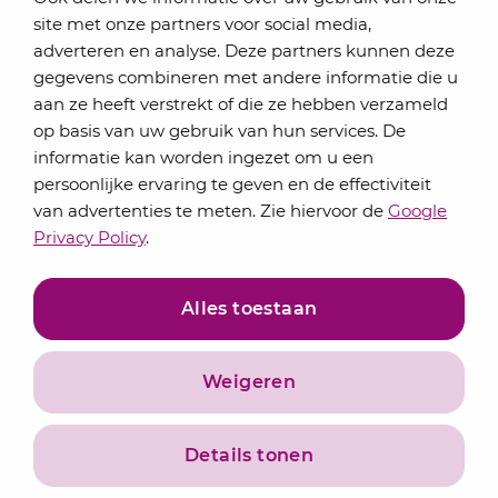
Elke maand bundelen de adviseurs van Lansigt in
site met onze partners voor social media,
de eSigt het nieuws.
adverteren en analyse. Deze partners kunnen deze
gegevens combineren met andere informatie die u
Jouw emailadres
aan ze heeft verstrekt of die ze hebben verzameld
op basis van uw gebruik van hun services. De
informatie kan worden ingezet om u een
persoonlijke ervaring te geven en de effectiviteit
Inschrijven
van advertenties te meten. Zie hiervoor de
Google
Privacy Policy
.
Alles toestaan
Weigeren
Privacyverklaring
Algemene voorwaarden
Details tonen