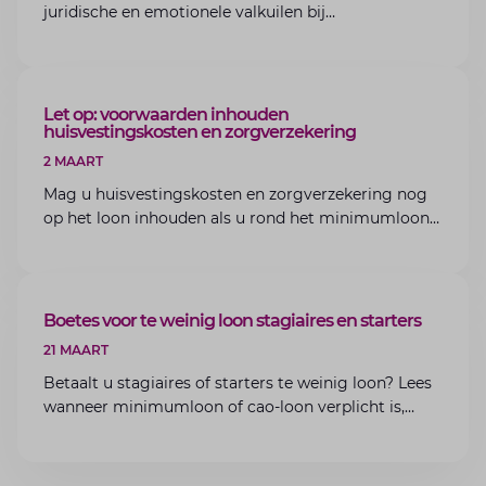
juridische en emotionele valkuilen bij
bedrijfsoverdracht binnen de familie met de experts
van Lansigt.
ARTIKEL
Let op: voorwaarden inhouden
huisvestingskosten en zorgverzekering
2 MAART
Mag u huisvestingskosten en zorgverzekering nog
op het loon inhouden als u rond het minimumloon
zit? Lees de voorwaarden en aandachtspunten voor
werkgevers.
ARTIKEL
Boetes voor te weinig loon stagiaires en starters
21 MAART
Betaalt u stagiaires of starters te weinig loon? Lees
wanneer minimumloon of cao-loon verplicht is,
welke boetes dreigen en hoe u dit als werkgever
voorkomt.