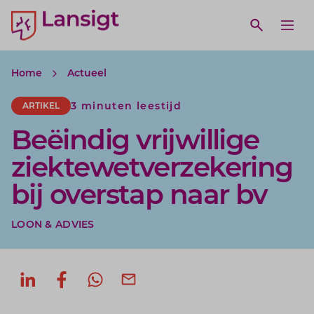
Lansigt Accountants logo
e search website
Open webs
Ope
Home
Actueel
3 minuten leestijd
ARTIKEL
Beëindig vrijwillige
ziektewetverzekering
bij overstap naar bv
LOON & ADVIES
Deel op LinkedIn
Deel op Facebook
Deel via WhatsApp
Deel via mail