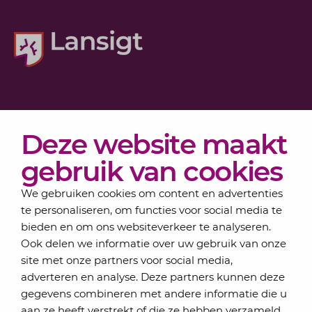
Diensten
Deze website maakt
Actueel
Over Lansigt
gebruik van cookies
Contact
We gebruiken cookies om content en advertenties
te personaliseren, om functies voor social media te
bieden en om ons websiteverkeer te analyseren.
Schrijf je in voor onze nieuwsbrief
Ook delen we informatie over uw gebruik van onze
Elke maand bundelen de adviseurs van Lansigt in
site met onze partners voor social media,
de eSigt het nieuws.
adverteren en analyse. Deze partners kunnen deze
gegevens combineren met andere informatie die u
Jouw emailadres
aan ze heeft verstrekt of die ze hebben verzameld