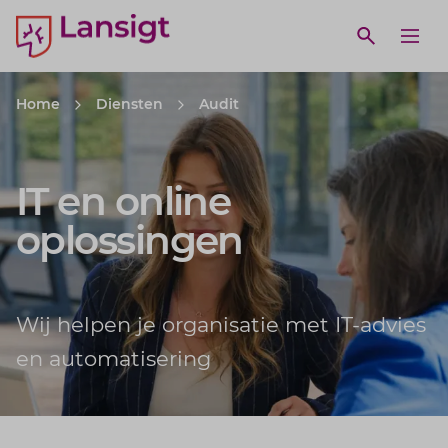
Lansigt Accountants logo
e search website
Open webs
Ope
Home
Diensten
Audit
IT en online
oplossingen
Wij helpen je organisatie met IT-advies
en automatisering