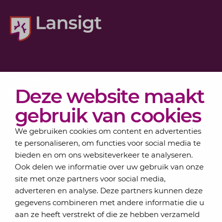
Diensten
Deze website maakt
Actueel
Over Lansigt
gebruik van cookies
Contact
We gebruiken cookies om content en advertenties
te personaliseren, om functies voor social media te
bieden en om ons websiteverkeer te analyseren.
Schrijf je in voor onze nieuwsbrief
Ook delen we informatie over uw gebruik van onze
Elke maand bundelen de adviseurs van Lansigt in
site met onze partners voor social media,
de eSigt het nieuws.
adverteren en analyse. Deze partners kunnen deze
gegevens combineren met andere informatie die u
Jouw emailadres
aan ze heeft verstrekt of die ze hebben verzameld