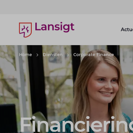
Lansigt Accountants logo
Actu
Home
Diensten
Corporate Finance
Financierin