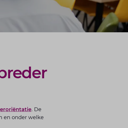
 breder
eroriëntatie
. De
orm en onder welke