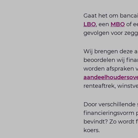
Gaat het om bancai
LBO
, een
MBO
of e
gevolgen voor zegge
Wij brengen deze a
beoordelen wij fina
worden afspraken 
aandeelhoudersov
renteaftrek, winstv
Door verschillende 
financieringsvorm p
bevindt? Zo wordt f
koers.