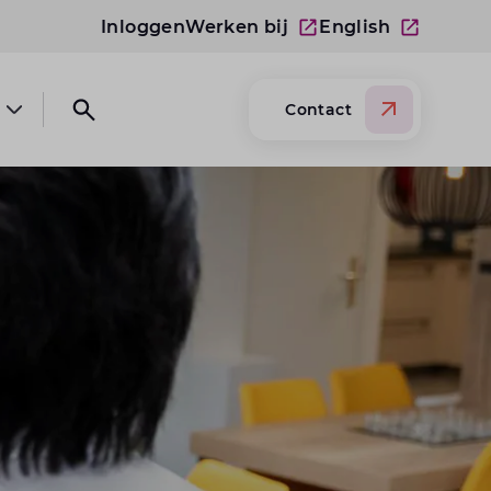
Inloggen
Werken bij
English
Contact
Open submenu Over Lansigt
Open search website