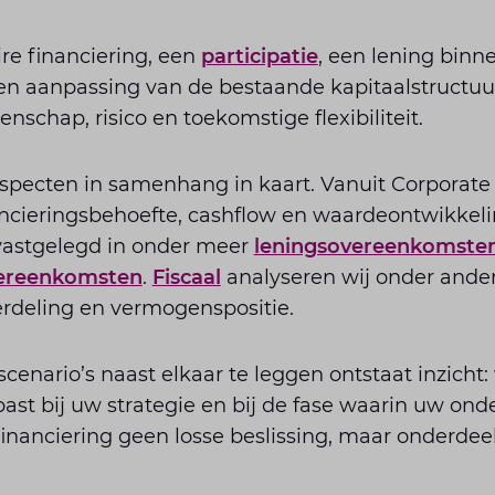
re financiering, een
participatie
, een lening binn
en aanpassing van de bestaande kapitaalstructuu
nschap, risico en toekomstige flexibiliteit.
specten in samenhang in kaart. Vanuit Corporate
ncieringsbehoefte, cashflow en waardeontwikkelin
vastgelegd in onder meer
leningsovereenkomste
ereenkomsten
.
Fiscaal
analyseren wij onder ande
erdeling en vermogenspositie.
scenario’s naast elkaar te leggen ontstaat inzicht:
ast bij uw strategie en bij de fase waarin uw on
inanciering geen losse beslissing, maar onderdee