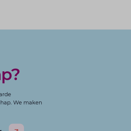
ap?
aarde
chap. We maken