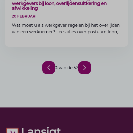
werkgevers bij loon, overlijdensuitkering en
afwikkeling
20 FEBRUARI
Wat moet u als werkgever regelen bij het overlijden
van een werknemer? Lees alles over postuum loon,
overlijdensuitkering en praktische aandachtspunten
voor nabestaanden en collega’s.
Vorige
Volgende
2
van de 52