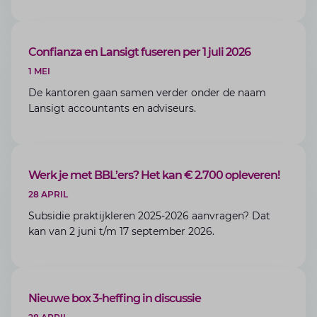
inkomstenbelasting veel te ingewikkeld zijn
geworden. In dit artikel noemen we de belangrijkste
discussiepunten en gevolgen.
ARTIKEL
Confianza en Lansigt fuseren per 1 juli 2026
1 MEI
De kantoren gaan samen verder onder de naam
Lansigt accountants en adviseurs.
BLOG
Werk je met BBL’ers? Het kan € 2.700 opleveren!
28 APRIL
Subsidie praktijkleren 2025-2026 aanvragen? Dat
kan van 2 juni t/m 17 september 2026.
BLOG
Nieuwe box 3-heffing in discussie