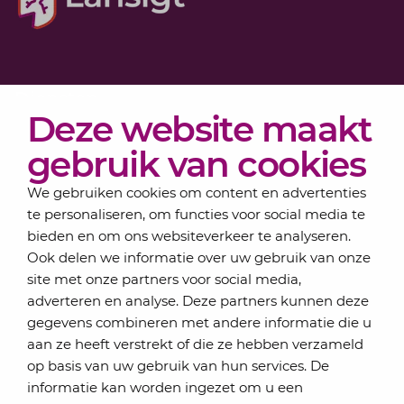
Diensten
Deze website maakt
Actueel
Over Lansigt
gebruik van cookies
Contact
We gebruiken cookies om content en advertenties
te personaliseren, om functies voor social media te
bieden en om ons websiteverkeer te analyseren.
Schrijf je in voor onze nieuwsbrief
Ook delen we informatie over uw gebruik van onze
Elke maand bundelen de adviseurs van Lansigt in
site met onze partners voor social media,
de eSigt het nieuws.
adverteren en analyse. Deze partners kunnen deze
gegevens combineren met andere informatie die u
Jouw emailadres
aan ze heeft verstrekt of die ze hebben verzameld
op basis van uw gebruik van hun services. De
informatie kan worden ingezet om u een