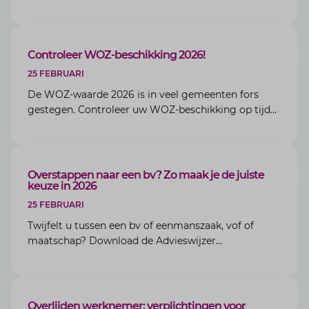
er verandert en waarom tijdig starten cruciaal is.
BLOG
Controleer WOZ-beschikking 2026!
25 FEBRUARI
De WOZ-waarde 2026 is in veel gemeenten fors
gestegen. Controleer uw WOZ-beschikking op tijd
en voorkom dat u onnodig veel belasting betaalt.
ARTIKEL
Overstappen naar een bv? Zo maak je de juiste
keuze in 2026
25 FEBRUARI
Twijfelt u tussen een bv of eenmanszaak, vof of
maatschap? Download de Advieswijzer
‘Overstappen naar een bv’ en krijg helder inzicht in
de fiscale gevolgen, aansprakelijkheid en uw rol als
dga.
BLOG
Overlijden werknemer: verplichtingen voor