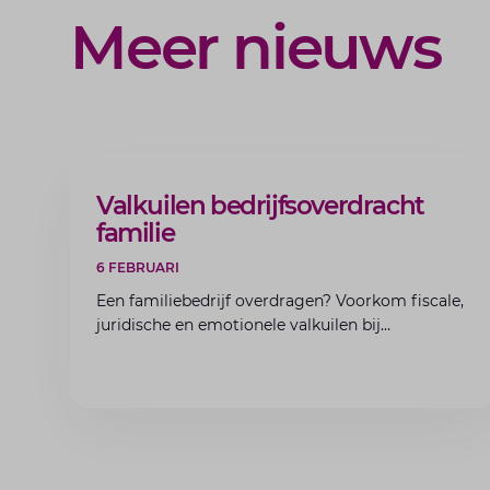
Meer nieuws
ARTIKEL
Valkuilen bedrijfsoverdracht
familie
6 FEBRUARI
Een familiebedrijf overdragen? Voorkom fiscale,
juridische en emotionele valkuilen bij
bedrijfsoverdracht binnen de familie met de
experts van Lansigt.