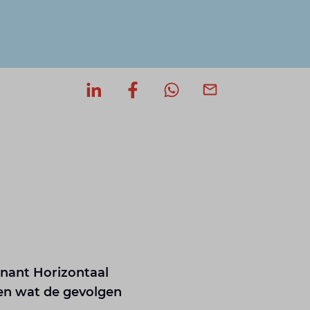
Deel op LinkedIn
Deel op Facebook
Deel via WhatsApp
Deel via mail
enant Horizontaal
 en wat de gevolgen