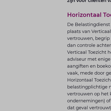
zijn voor cliënten 
Horizontaal T
De Belastingdienst 
plaats van Vertica
vertrouwen, begrip
dan controle achter
Verticaal Toezicht 
adviseur met enige
aangiften en boekon
vaak, mede door ge
Horizontaal Toezich
belastingplichtige 
vertrouwen op het k
ondernemingen) of v
dat geval vertrouw