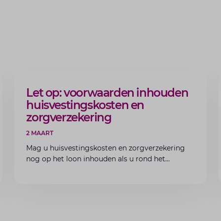
ARTIKEL
Let op: voorwaarden inhouden
huisvestingskosten en
zorgverzekering
2 MAART
Mag u huisvestingskosten en zorgverzekering
nog op het loon inhouden als u rond het
minimumloon zit? Lees de voorwaarden en
aandachtspunten voor werkgevers.