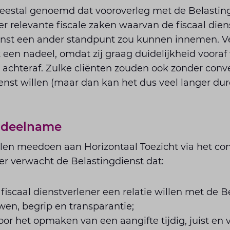
eestal genoemd dat vooroverleg met de Belastin
 relevante fiscale zaken waarvan de fiscaal dien
enst een ander standpunt zou kunnen innemen. Ve
t een nadeel, omdat zij graag duidelijkheid vooraf 
e achteraf. Zulke cliënten zouden ook zonder con
enst willen (maar dan kan het dus veel langer du
r deelname
illen meedoen aan Horizontaal Toezicht via het c
ner verwacht de Belastingdienst dat:
fiscaal dienstverlener een relatie willen met de B
wen, begrip en transparantie;
oor het opmaken van een aangifte tijdig, juist en 