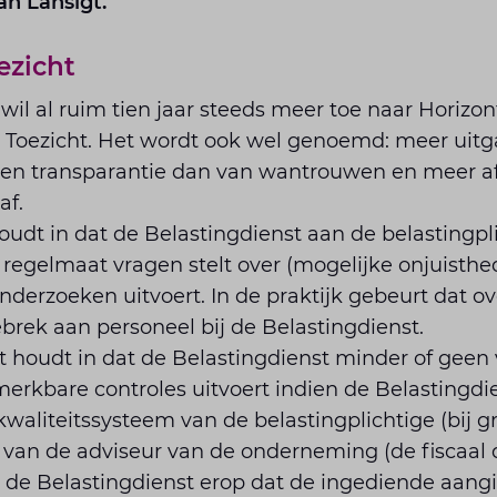
van Lansigt.
oezicht
wil al ruim tien jaar steeds meer toe naar Horizont
al Toezicht. Het wordt ook wel genoemd: meer uit
 en transparantie dan van wantrouwen en meer 
af.
houdt in dat de Belastingdienst aan de belastingpl
 regelmaat vragen stelt over (mogelijke onjuisth
derzoeken uitvoert. In de praktijk gebeurt dat ov
brek aan personeel bij de Belastingdienst.
t houdt in dat de Belastingdienst minder of geen
merkbare controles uitvoert indien de Belastingdi
waliteitssysteem van de belastingplichtige (bij g
an de adviseur van de onderneming (de fiscaal di
t de Belastingdienst erop dat de ingediende aang