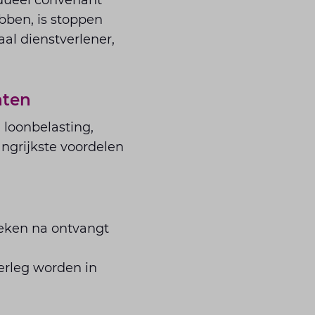
idueel convenant
ebben, is stoppen
al dienstverlener,
ënten
 loonbelasting,
ngrijkste voordelen
weken na ontvangt
erleg worden in