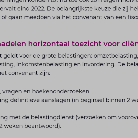
emingen konden tot nu toe ook zo’n eigen indiv
rvalt eind 2022. De belangrijkste keuze die zij h
of gaan meedoen via het convenant van een fisca
adelen horizontaal toezicht voor cli
t geldt voor de grote belastingen: omzetbelasting,
ting, inkomstenbelasting en invordering. De bela
et convenant zijn:
s, vragen en boekenonderzoeken
lling definitieve aanslagen (in beginsel binnen 2 
ing met de belastingdienst (verzoeken om voorov
 2 weken beantwoord).