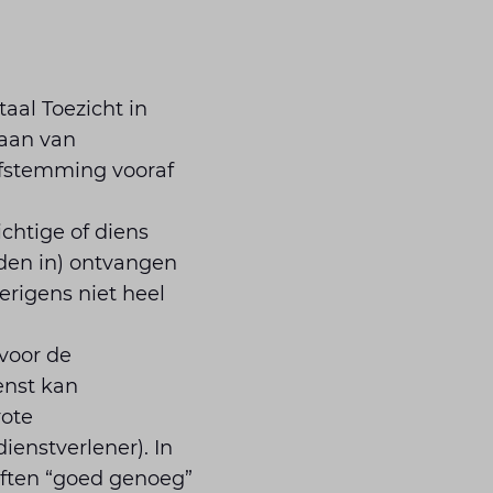
aal Toezicht in
gaan van
afstemming vooraf
ichtige of diens
eden in) ontvangen
erigens niet heel
 voor de
enst kan
rote
enstverlener). In
iften “goed genoeg”