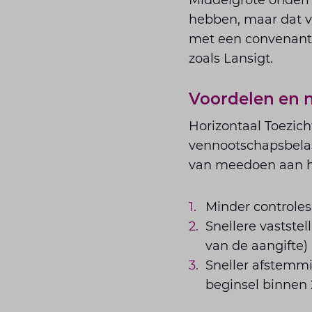
Middelgrote ondern
hebben, maar dat ve
met een convenant 
zoals Lansigt.
Voordelen en n
Horizontaal Toezich
vennootschapsbelas
van meedoen aan h
Minder controle
Snellere vastste
van de aangifte)
Sneller afstemm
beginsel binnen