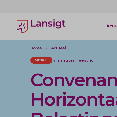
Lansigt Accountants logo
Actu
Home
Actueel
4 minuten leestijd
ARTIKEL
Convenan
Horizonta