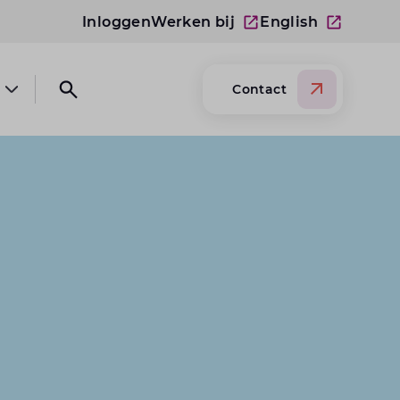
Inloggen
Werken bij
English
Contact
Open submenu Over Lansigt
Open search website