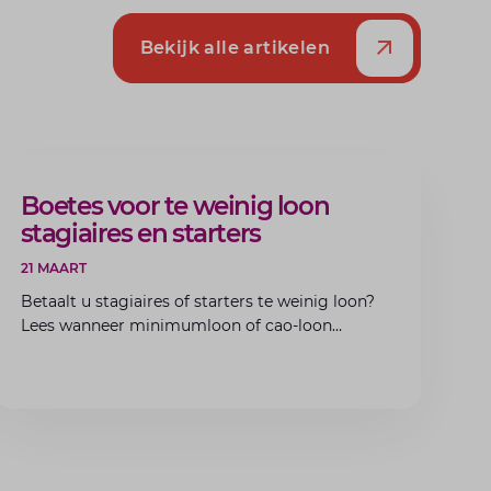
Bekijk alle artikelen
ARTIKEL
Boetes voor te weinig loon
stagiaires en starters
21 MAART
Betaalt u stagiaires of starters te weinig loon?
Lees wanneer minimumloon of cao-loon
verplicht is, welke boetes dreigen en hoe u dit
als werkgever voorkomt.