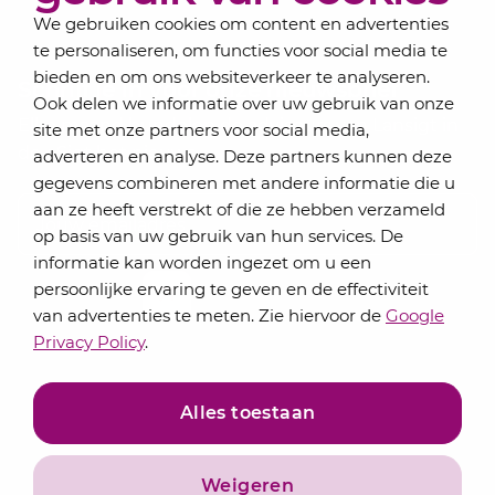
We gebruiken cookies om content en advertenties
te personaliseren, om functies voor social media te
bieden en om ons websiteverkeer te analyseren.
Schrijf je in voor onze nieuwsbrief
Ook delen we informatie over uw gebruik van onze
Elke maand bundelen de adviseurs van Lansigt in
site met onze partners voor social media,
de eSigt het nieuws.
adverteren en analyse. Deze partners kunnen deze
gegevens combineren met andere informatie die u
Jouw emailadres
aan ze heeft verstrekt of die ze hebben verzameld
op basis van uw gebruik van hun services. De
informatie kan worden ingezet om u een
persoonlijke ervaring te geven en de effectiviteit
Inschrijven
van advertenties te meten. Zie hiervoor de
Google
Privacy Policy
.
Alles toestaan
Weigeren