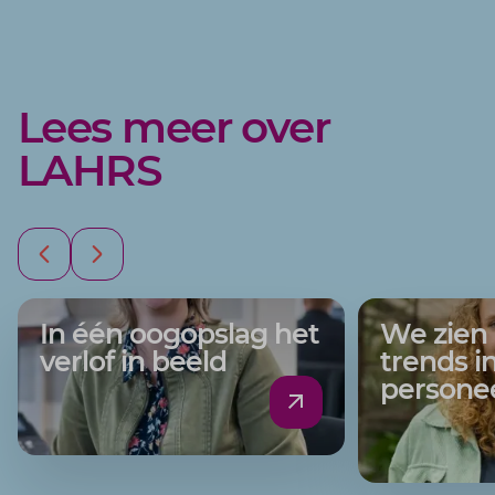
Lees meer over
LAHRS
In één oogopslag het
We zien 
verlof in beeld
trends i
persone